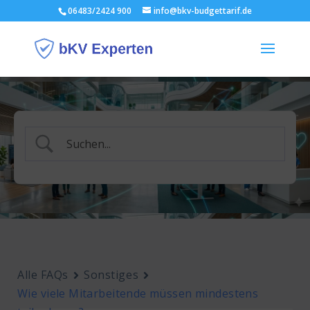
06483/2424 900
info@bkv-budgettarif.de
Alle FAQs
Sonstiges
Wie viele Mitarbeitende müssen mindestens