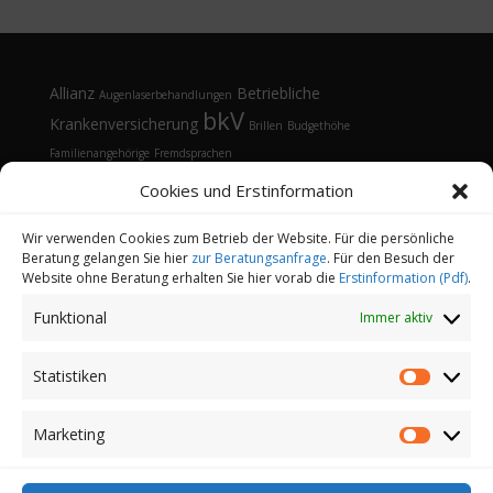
Allianz
Betriebliche
Augenlaserbehandlungen
bkV
Krankenversicherung
Brillen
Budgethöhe
Familienangehörige
Fremdsprachen
Gesundheitsmanagement
Gesundheitstelefon
Cookies und Erstinformation
Kontaktlinsen
Kosten
Lasik
Sehhilfen
Gesundheitsvorsorge
Sonnenbrille
Tarifvergleich
Vorsorgeuntersuchungen
Vorteile
Wir verwenden Cookies zum Betrieb der Website. Für die persönliche
Beratung gelangen Sie hier
zur Beratungsanfrage
. Für den Besuch der
Öffnungsfenster
Website ohne Beratung erhalten Sie hier vorab die
Erstinformation (Pdf)
.
Funktional
Immer aktiv
Statistiken
Statistik
Kontakt
Datenschutz
Impressum
Cookie-Richtlinie (EU)
Partnerprogramm
Marketing
Marketi
Login