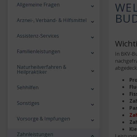
WEL
Allgemeine Fragen
BUD
Arznei-, Verband- & Hilfsmittel
Assistenz-Services
Wicht
Familienleistungen
In BKV‑Bu
nachgefr
Naturheilverfahren &
abgedeckt
Heilpraktiker
Pr
Fl
Sehhilfen
Fi
Za
Sonstiges
Pa
Za
Vorsorge & Impfungen
Za
Ki
Zahnleistungen
Leistunge