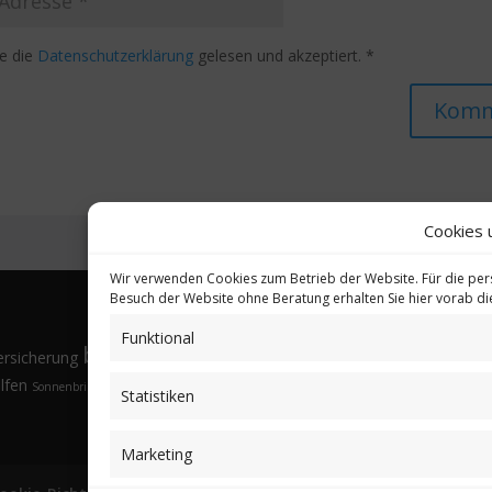
e die
Datenschutzerklärung
gelesen und akzeptiert.
*
Cookies 
Wir verwenden Cookies zum Betrieb der Website. Für die per
Besuch der Website ohne Beratung erhalten Sie hier vorab d
Funktional
bkV
Gesund
ersicherung
Brillen
Budgethöhe
Familienangehörige
Fremdsprachen
lfen
Sonnenbrille
Tarifvergleich
Vorsorgeuntersuchungen
Vorteile
Öffnungsfenster
Statistiken
Marketing