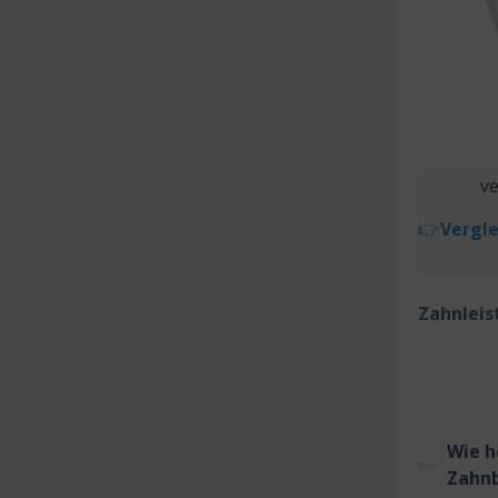
ve
👉
Vergle
Zahnlei
Wie h
Zahnb