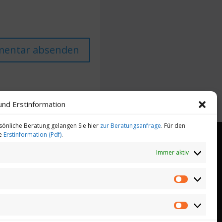
und Erstinformation
sönliche Beratung gelangen Sie hier
zur Beratungsanfrage
. Für den
ie
Erstinformation (Pdf)
.
Immer aktiv
heitsmanagement
Gesundheitstelefon
Statistiken
Marketing