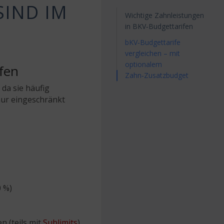
IND IM
Wichtige Zahnleistungen
in BKV‑Budgettarifen
bKV‑Budgettarife
vergleichen – mit
optionalem
fen
Zahn‑Zusatzbudget
 da sie häufig
nur eingeschränkt
0 %)
n (teils mit
Sublimits
)