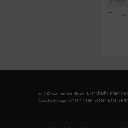
Ich hab
Alternative:
Allianz
Betriebliche Krankenv
Augenlaserbehandlungen
Kontaktlinsen
Kosten
Lasik
Sehhi
Gesundheitsvorsorge