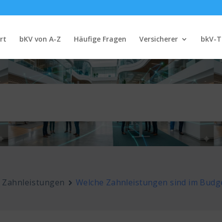
rt
bKV von A-Z
Häufige Fragen
Versicherer
bkV-T
Zahnleistungen
Welche Zahnleistungen sind im Budge