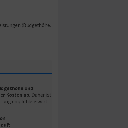
Leistungen (Budgethöhe,
Budgethöhe und
der Kosten ab.
Daher ist
herung empfehlenswert
on
 auf: