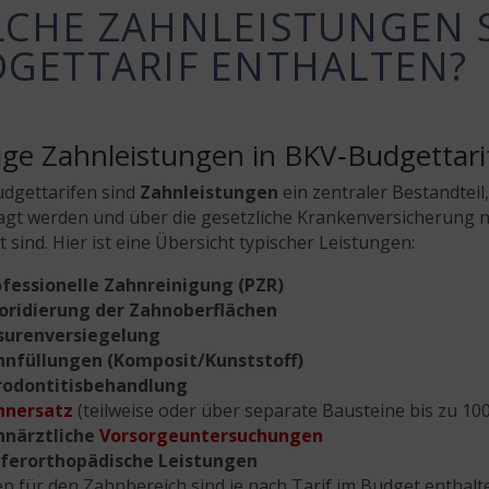
CHE ZAHNLEISTUNGEN S
GETTARIF ENTHALTEN?
ige Zahnleistungen in BKV‑Budgettari
dgettarifen sind
Zahnleistungen
ein zentraler Bestandteil,
agt werden und über die gesetzliche Krankenversicherung 
 sind. Hier ist eine Übersicht typischer Leistungen:
ofessionelle Zahnreinigung (PZR)
uoridierung der Zahnoberflächen
ssurenversiegelung
hnfüllungen (Komposit/Kunststoff)
rodontitisbehandlung
hnersatz
(teilweise oder über separate Bausteine bis zu 10
hnärztliche
Vorsorgeuntersuchungen
eferorthopädische Leistungen
n für den Zahnbereich sind je nach Tarif im Budget enthalte