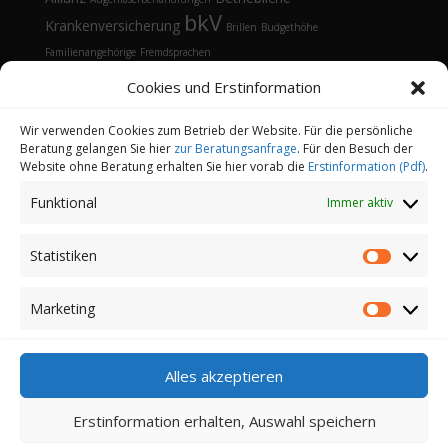
bkV
Krankenversicherung
Brillen
Budgethöhe
Familienangehörige
Fremdsprachen
Gesundheitsmanagement
Gesundheitstelefon
Cookies und Erstinformation
Kontaktlinsen
Kosten
Lasik
Sehhilfen
Gesundheitsvorsorge
Sonnenbrille
Tarifvergleich
Vorsorgeuntersuchungen
Vorteile
Wir verwenden Cookies zum Betrieb der Website. Für die persönliche
Beratung gelangen Sie hier
zur Beratungsanfrage
. Für den Besuch der
Öffnungsfenster
Website ohne Beratung erhalten Sie hier vorab die
Erstinformation (Pdf)
.
Funktional
Immer aktiv
Statistiken
Statistik
Kontakt
Datenschutz
Impressum
Cookie-Richtlinie (EU)
Partnerprogramm
Marketing
Marketi
Login
Copyright 2022-2026 | Finanz-und
Alles akzeptieren
Versicherungsmakler Sander GmbH | Alle Rechte
vorbehalten
Erstinformation erhalten, Auswahl speichern
Erstinformation nach §15 VersVermV (als PDF