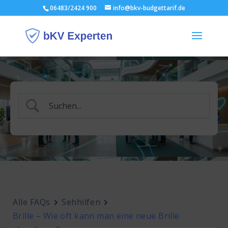
06483/2424 900
info@bkv-budgettarif.de
Alle FAQs
Sehhilfen
Brille – Wie oft kann man eine neue Brille