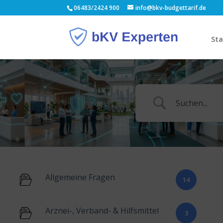
06483/2424 900
info@bkv-budgettarif.de
Sta
Allgemeine Fragen
14
Arznei-, Verband- & Hilfsmittel
3