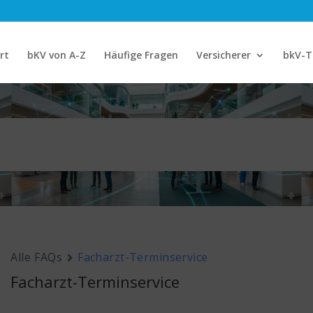
rt
bKV von A-Z
Häufige Fragen
Versicherer
bkV-T
Alle FAQs
Facharzt-Terminservice
Facharzt-Terminservice