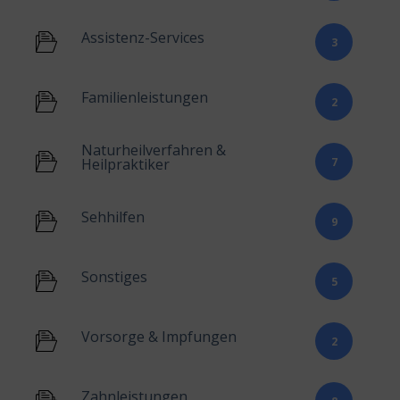
Assistenz-Services
3
Familienleistungen
2
Naturheilverfahren &
7
Heilpraktiker
Sehhilfen
9
Sonstiges
5
Vorsorge & Impfungen
2
Zahnleistungen