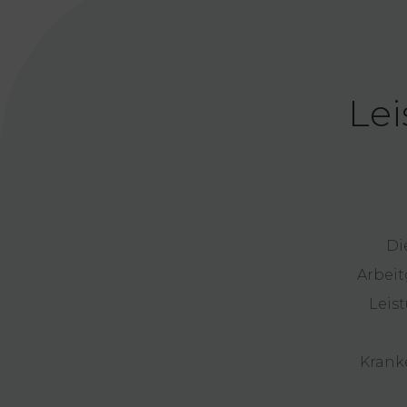
Lei
Di
Arbei
Leis
Krank