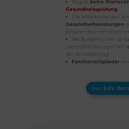
Es gibt
keine Wartezei
Gesundheitsprüfung
Die Mitarbeitenden er
Gesundheitsleistungen
a
privaten Krankenversich
Bei Budgettarifen ist d
Gesundheitsbudget teils
der Jahresbeitrag
Familienmitglieder
sin
zur bKV Ber