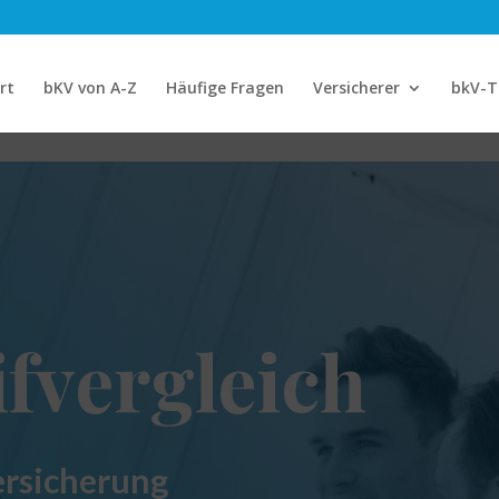
rt
bKV von A-Z
Häufige Fragen
Versicherer
bkV-T
ifvergleich
ersicherung