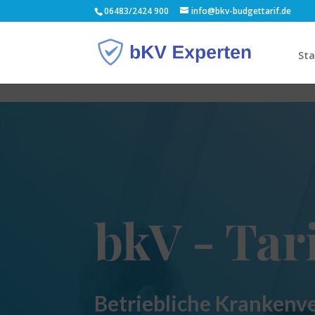
06483/2424 900
info@bkv-budgettarif.de
Sta
bkV - Tar
Betriebliche Krankenv