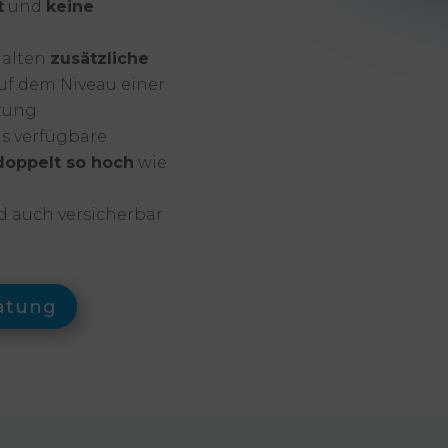
t
und
keine
halten
zusätzliche
uf dem Niveau einer
erung
as verfügbare
doppelt so hoch
wie
d auch versicherbar
atung