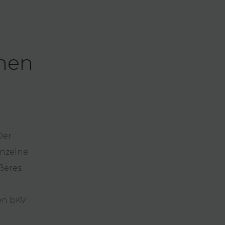
chen
Der
inzelne
ßeres
en bKV