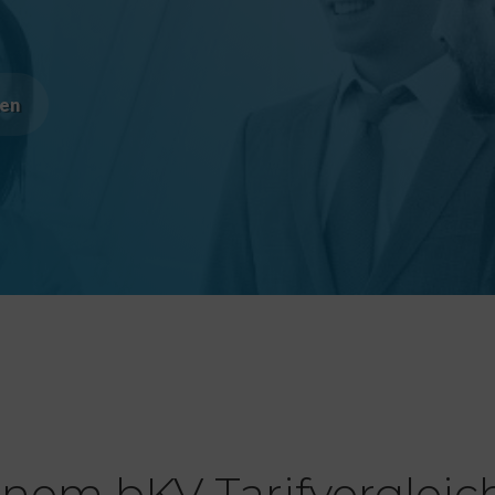
hen
einem bKV Tarifvergleic