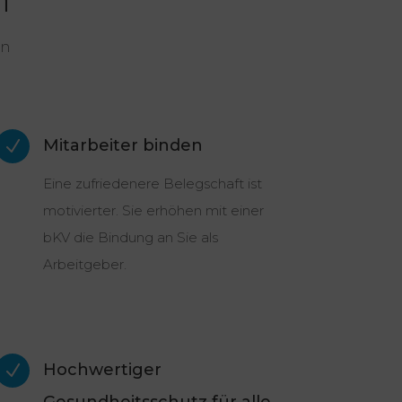
en
Mitarbeiter binden
N
Eine zufriedenere Belegschaft ist
motivierter. Sie erhöhen mit einer
bKV die Bindung an Sie als
Arbeitgeber.
Hochwertiger
N
Gesundheitsschutz für alle