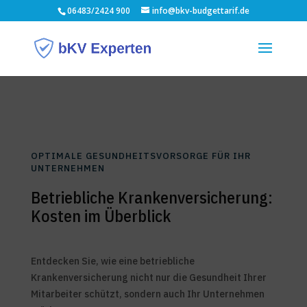
06483/2424 900
info@bkv-budgettarif.de
OPTIMALE GESUNDHEITSVORSORGE FÜR IHR
UNTERNEHMEN
Betriebliche Krankenversicherung:
Kosten im Überblick
Entdecken Sie, wie eine betriebliche
Krankenversicherung nicht nur die Gesundheit Ihrer
Mitarbeiter schützt, sondern auch Ihr Unternehmen