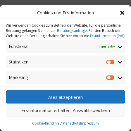
Cookies und Erstinformation
Fazit
Wir verwenden Cookies zum Betrieb der Website. Für die persönliche
Eine betriebliche Krankenversicherung ist eine sinnvolle
Beratung gelangen Sie hier
zur Beratungsanfrage
. Für den Besuch der
Investition in die Gesundheit und Zufriedenheit der
Website ohne Beratung erhalten Sie hier vorab die
Erstinformation (Pdf)
.
Mitarbeiter. Die Kosten für eine bKV sind zwar nicht
Funktional
Immer aktiv
unerheblich, können sich jedoch langfristig durch eine
höhere Mitarbeiterbindung und Produktivität rentieren.
Unternehmen sollten bei der Auswahl einer bKV
Statistiken
Statistik
sorgfältig abwägen, welche Leistungen für ihre
Mitarbeiter am wichtigsten sind und welches
Marketing
Marketi
Tarifmodell am besten passt.
Zusätzliche Aspekte, die Unternehmen
Alles akzeptieren
berücksichtigen sollten:
Kündigungsmöglichkeiten:
Welche
Erstinformation erhalten, Auswahl speichern
Kündigungsfristen gelten für das Unternehmen
Cookie-Richtlinie
Datenschutz
Impressum
und die Mitarbeiter?