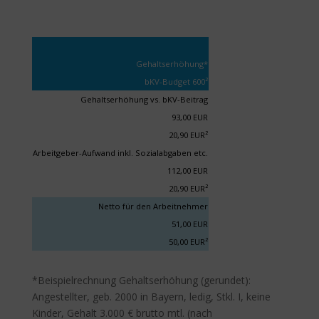
Gehaltserhöhung*
bKV-Budget 600²
Gehaltserhöhung vs. bKV-Beitrag
93,00 EUR
20,90 EUR²
Arbeitgeber-Aufwand inkl. Sozialabgaben etc.
112,00 EUR
20,90 EUR²
Netto für den Arbeitnehmer
51,00 EUR
50,00 EUR²
*Beispielrechnung Gehaltserhöhung (gerundet):
Angestellter, geb. 2000 in Bayern, ledig, Stkl. I, keine
Kinder, Gehalt 3.000 € brutto mtl. (nach