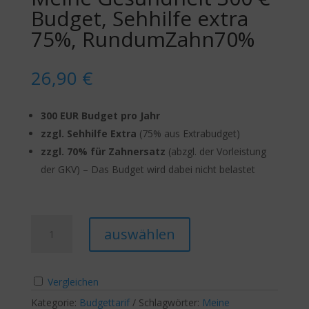
Budget, Sehhilfe extra
75%, RundumZahn70%
26,90
€
300 EUR Budget pro Jahr
zzgl. Sehhilfe Extra
(75% aus Extrabudget)
zzgl. 70% für Zahnersatz
(abzgl. der Vorleistung
der GKV) – Das Budget wird dabei nicht belastet
Meine
A
auswählen
Gesundheit
l
300
t
€
e
Vergleichen
Budget,
r
Sehhilfe
Kategorie:
Budgettarif
Schlagwörter:
n
Meine