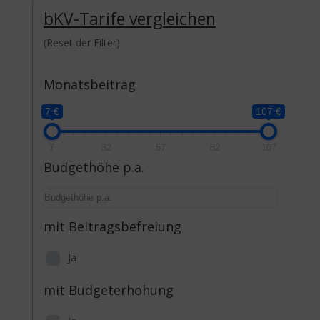
bKV-Tarife
vergleichen
(Reset der Filter)
Monatsbeitrag
7 €
107 €
7
32
57
82
107
Budgethöhe p.a.
mit Beitragsbefreiung
Ja
mit Budgeterhöhung