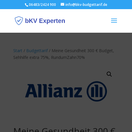
06483/2424 900
info@bkv-budgettarif.de
Start
/
Budgettarif
/ Meine Gesundheit 300 € Budget,
Sehhilfe extra 75%, RundumZahn70%
Meine Gesundheit 300 €