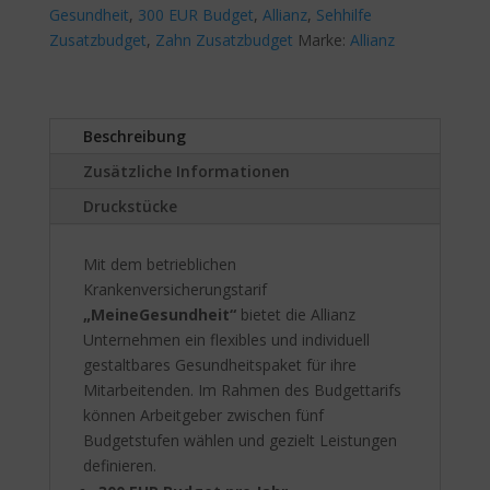
extra
Gesundheit
,
300 EUR Budget
,
Allianz
a
,
Sehhilfe
75%,
Zusatzbudget
,
Zahn Zusatzbudget
Marke:
t
Allianz
RundumZahn70%
i
Menge
v
e
Beschreibung
:
Zusätzliche Informationen
Druckstücke
Mit dem betrieblichen
Krankenversicherungstarif
„MeineGesundheit“
bietet die Allianz
Unternehmen ein flexibles und individuell
gestaltbares Gesundheitspaket für ihre
Mitarbeitenden. Im Rahmen des Budgettarifs
können Arbeitgeber zwischen fünf
Budgetstufen wählen und gezielt Leistungen
definieren.