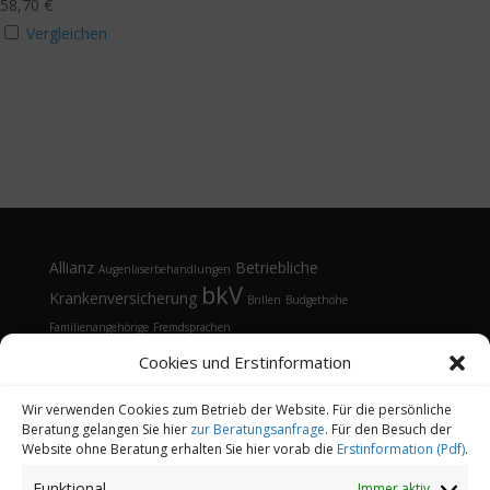
58,70
€
Vergleichen
Allianz
Betriebliche
Augenlaserbehandlungen
bkV
Krankenversicherung
Brillen
Budgethöhe
Familienangehörige
Fremdsprachen
Gesundheitsmanagement
Gesundheitstelefon
Cookies und Erstinformation
Kontaktlinsen
Kosten
Lasik
Sehhilfen
Gesundheitsvorsorge
Sonnenbrille
Tarifvergleich
Vorsorgeuntersuchungen
Vorteile
Wir verwenden Cookies zum Betrieb der Website. Für die persönliche
Beratung gelangen Sie hier
zur Beratungsanfrage
. Für den Besuch der
Öffnungsfenster
Website ohne Beratung erhalten Sie hier vorab die
Erstinformation (Pdf)
.
Funktional
Immer aktiv