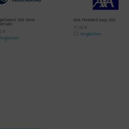
tzbudget Sehhilfe
Zusatzbudget Zahn
a
Ja
etSelect 300 ohne
AXA FlexMed easy 300
ersatz
11,92
€
70
€
Vergleichen
Stichwortsuche
Vergleichen