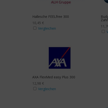
mit Budgeterhöhung
Zusa
Ja
J
Hallesche FEELfree 300
Budg
Zahn
10,45
€
11,
Vergleichen
Mindestanzahl
AXA FlexMed easy Plus 300
12,98
€
Vergleichen