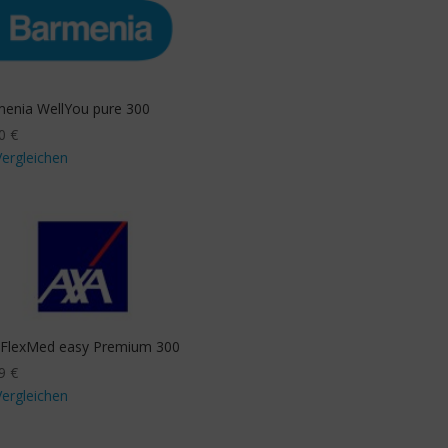
enia WellYou pure 300
40
€
Vergleichen
FlexMed easy Premium 300
59
€
Vergleichen