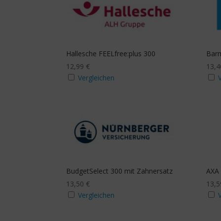
Hallesche FEELfree:plus 300
Barm
12,99
€
13,
Vergleichen
BudgetSelect 300 mit Zahnersatz
AXA 
13,50
€
13,
Vergleichen