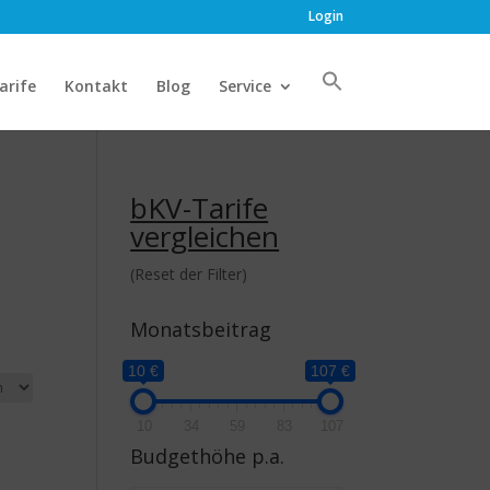
Login
arife
Kontakt
Blog
Service
bKV-Tarife
vergleichen
(Reset der Filter)
Monatsbeitrag
10 €
107 €
10
34
59
83
107
Budgethöhe p.a.