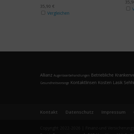
35,
35,90
€
Vergleichen
Allianz
Betriebliche Krankenv
Augenlaserbehandlungen
Kontaktlinsen
Kosten
Lasik
Sehhi
Gesundheitsvorsorge
Kontakt
Datenschutz
Impressum
Copyright 2022-2026 | Finanz-und Versicherung