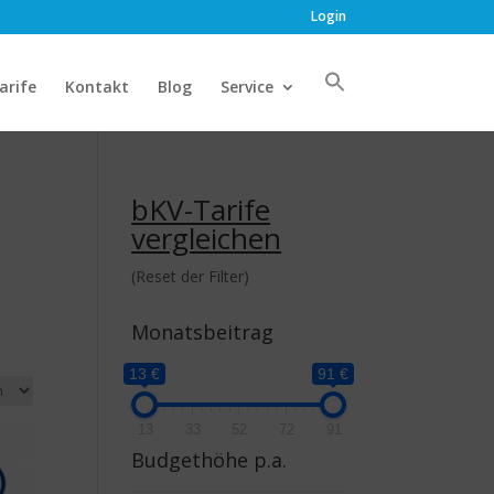
Login
arife
Kontakt
Blog
Service
bKV-Tarife
vergleichen
(Reset der Filter)
Monatsbeitrag
13 €
91 €
13
33
52
72
91
Budgethöhe p.a.