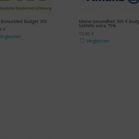
tzbudget Sehhilfe
Zusatzbudget Zahn
a
Ja
 BonusMed Budget 300
Meine Gesundheit 300 € Budg
Sehhilfe extra 75%
68
€
15,90
€
Vergleichen
Stichwortsuche
Vergleichen