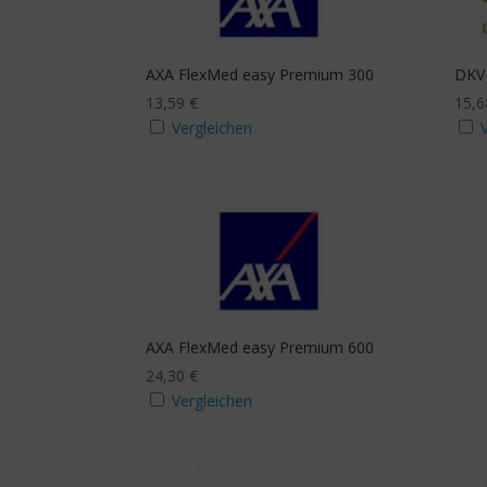
mit Budgeterhöhung
Zusa
Ja
J
AXA FlexMed easy Premium 300
DKV
13,59
€
15,
Vergleichen
Mindestanzahl
AXA FlexMed easy Premium 600
24,30
€
Vergleichen