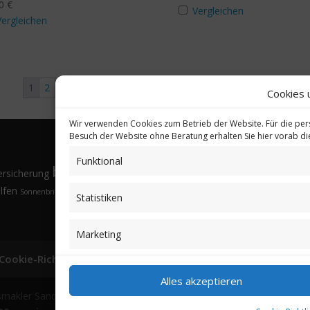
90
€
Vergleichen
Vergleichen
1
2
3
→
Cookies 
Wir verwenden Cookies zum Betrieb der Website. Für die per
Besuch der Website ohne Beratung erhalten Sie hier vorab d
Funktional
bkV
Gesund
ersicherung
Brillen
Budgethöhe
Familienangehörige
Fremdsprachen
lfen
Sonnenbrille
Tarifvergleich
Vorsorgeuntersuchungen
Vorteile
Öffnungsfenster
Statistiken
Marketing
Cookie-Richtlinie (EU)
Partnerprogramm
Login
Alles akzeptieren
smakler Sander GmbH | Alle Rechte vorbehalten