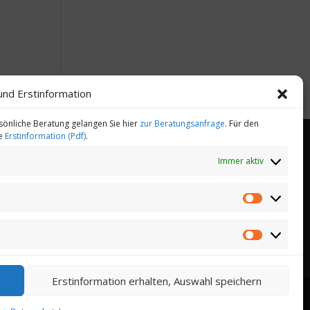
und Erstinformation
sönliche Beratung gelangen Sie hier
zur Beratungsanfrage
. Für den
ie
Erstinformation (Pdf)
.
Immer aktiv
heitsmanagement
Gesundheitstelefon
Statistiken
Marketing
Erstinformation erhalten, Auswahl speichern