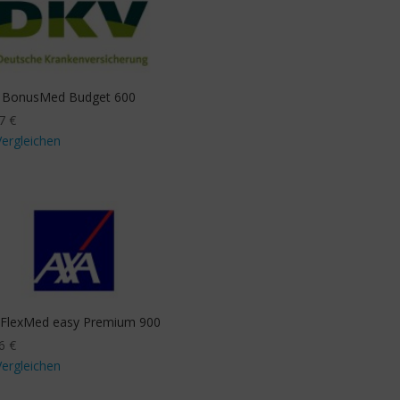
 BonusMed Budget 600
97
€
Vergleichen
FlexMed easy Premium 900
86
€
Vergleichen