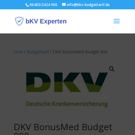
06483/2424 900
info@bkv-budgettarif.de
Start
/
Budgettarif
/ DKV BonusMed Budget 900
DKV BonusMed Budget