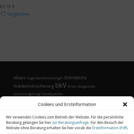
83,70
€
Vergleichen
Allianz
Betriebliche
Augenlaserbehandlungen
bkV
Krankenversicherung
Brillen
Budgethöhe
Familienangehörige
Fremdsprachen
Gesundheitsmanagement
Gesundheitstelefon
Cookies und Erstinformation
Kontaktlinsen
Kosten
Lasik
Sehhilfen
Gesundheitsvorsorge
Sonnenbrille
Tarifvergleich
Vorsorgeuntersuchungen
Vorteile
Wir verwenden Cookies zum Betrieb der Website. Für die persönliche
Beratung gelangen Sie hier
zur Beratungsanfrage
. Für den Besuch der
Öffnungsfenster
Website ohne Beratung erhalten Sie hier vorab die
Erstinformation (Pdf)
.