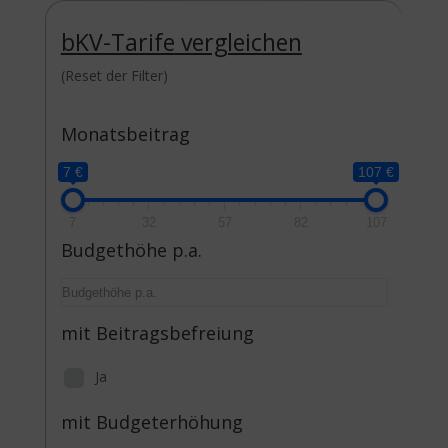
bKV-Tarife
vergleichen
(Reset der Filter)
Monatsbeitrag
7 €
107 €
7
32
57
82
107
Budgethöhe p.a.
mit Beitragsbefreiung
Ja
mit Budgeterhöhung