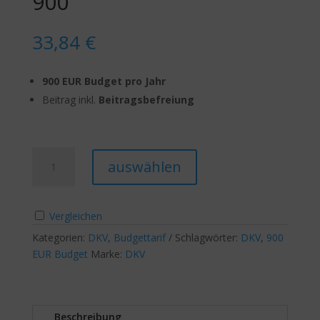
900
33,84
€
900 EUR Budget pro Jahr
Beitrag inkl.
Beitragsbefreiung
DKV
A
auswählen
BonusMed
l
Budget
t
900
e
Vergleichen
Menge
r
Kategorien:
DKV
,
Budgettarif
Schlagwörter:
n
DKV
,
900
EUR Budget
Marke:
DKV
a
t
i
v
Beschreibung
e