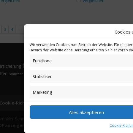
Vergleichen
Vergleichen
…
3
4
14
15
16
→
Cookies 
Wir verwenden Cookies zum Betrieb der Website. Für die per
Besuch der Website ohne Beratung erhalten Sie hier vorab d
Funktional
bkV
Gesund
ersicherung
Brillen
Budgethöhe
Familienangehörige
Fremdsprachen
lfen
Sonnenbrille
Tarifvergleich
Vorsorgeuntersuchungen
Vorteile
Öffnungsfenster
Statistiken
Marketing
Cookie-Richtlinie (EU)
Partnerprogramm
Login
Alles akzeptieren
smakler Sander GmbH | Alle Rechte vorbehalten
DF anzeigen / herunterladen)
Cookie-Richtli