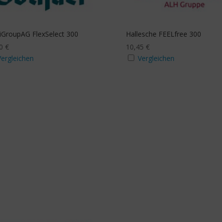
tzbudget Sehhilfe
Zusatzbudget Zahn
a
Ja
GroupAG FlexSelect 300
Hallesche FEELfree 300
40
€
10,45
€
Vergleichen
Vergleichen
Stichwortsuche