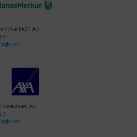
seMerkur BKBT 300
45
€
Vergleichen
FlexMed easy 300
92
€
Vergleichen