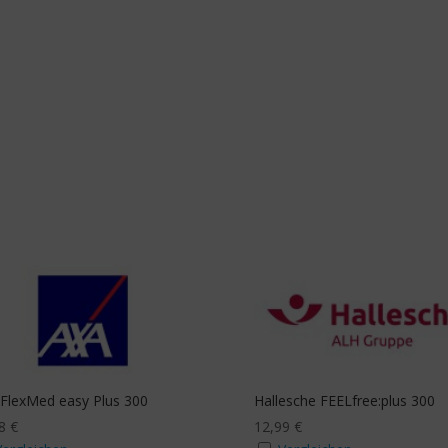
FlexMed easy Plus 300
Hallesche FEELfree:plus 300
98
€
12,99
€