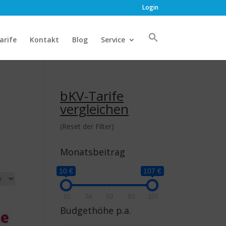
Login
arife
Kontakt
Blog
Service
bKV-Tarife
vergleichen
(Reset der Filter)
Monatsbeitrag
10 €
107 €
10
34
59
83
107
Budgethöhe p.a.