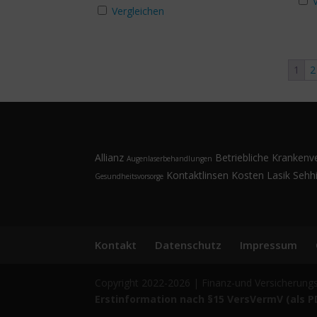
Vergleichen
1
2
Allianz
Betriebliche Krankenv
Augenlaserbehandlungen
Kontaktlinsen
Kosten
Lasik
Sehhi
Gesundheitsvorsorge
Kontakt
Datenschutz
Impressum
Copyright 2022-2026 | Finanz-und Versicherung
Erstinformation nach §15 VersVermV (als P