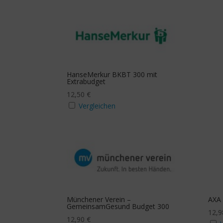
HanseMerkur BKBT 300 mit
Extrabudget
12,50
€
Vergleichen
Münchener Verein –
AXA 
GemeinsamGesund Budget 300
12,
12,90
€