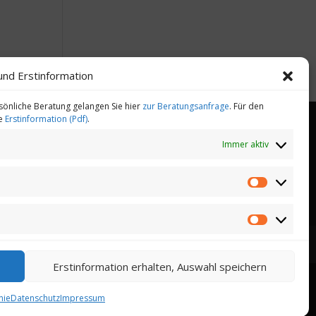
und Erstinformation
sönliche Beratung gelangen Sie hier
zur Beratungsanfrage
. Für den
ie
Erstinformation (Pdf)
.
Immer aktiv
heitsmanagement
Gesundheitstelefon
Statistiken
Marketing
Erstinformation erhalten, Auswahl speichern
nie
Datenschutz
Impressum