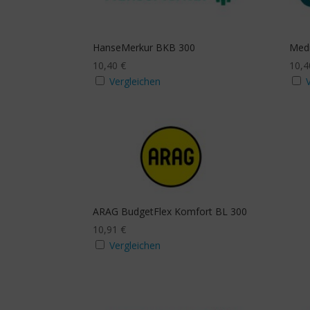
mit Budgeterhöhung
Zusa
Ja
J
HanseMerkur BKB 300
Medi
10,40
€
10,
Vergleichen
Mindestanzahl
ARAG BudgetFlex Komfort BL 300
10,91
€
Vergleichen