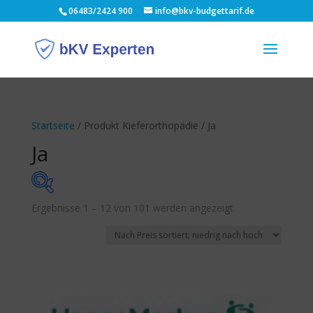
06483/2424 900
info@bkv-budgettarif.de
Startseite
/ Produkt Kieferorthopädie / Ja
Ja
Nach
Ergebnisse 1 – 12 von 101 werden angezeigt
Monatsbeitrag
Preis
sortiert:
10 €
107 €
aufsteigend
10
34
59
83
107
Budgethöhe p.a.