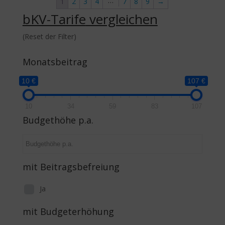
…
1
2
3
4
7
8
9
→
bKV-Tarife
vergleichen
(Reset der Filter)
Monatsbeitrag
10 €
107 €
10
34
59
83
107
Budgethöhe p.a.
mit Beitragsbefreiung
Ja
mit Budgeterhöhung