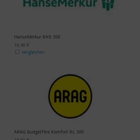
mit Beitragsbefreiung
Ja
HanseMerkur BKB 300
10,40
€
Vergleichen
mit Budgeterhöhung
Ja
Zusatzbudget Sehhilfe
Ja
Zusatzbudget Zahn
ARAG BudgetFlex Komfort BL 300
10,91
€