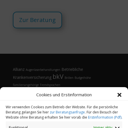
Zur Beratung
Allianz
Betriebliche
Augenlaserbehandlungen
bkV
Krankenversicherung
Brillen
Budgethöhe
Familienangehörige
Fremdsprachen
Gesundheitsmanagement
Gesundheitstelefon
Cookies und Erstinformation
Kontaktlinsen
Kosten
Lasik
Sehhilfen
Gesundheitsvorsorge
Sonnenbrille
Tarifvergleich
Vorsorgeuntersuchungen
Vorteile
Wir verwenden Cookies zum Betrieb der Website. Für die persönliche
Beratung gelangen Sie hier
zur Beratungsanfrage
. Für den Besuch der
Öffnungsfenster
Website ohne Beratung erhalten Sie hier vorab die
Erstinformation (Pdf)
.
Funktional
Immer aktiv