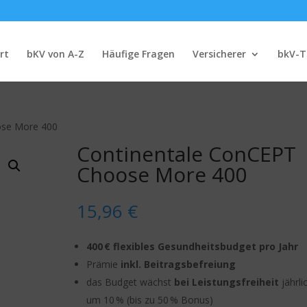
rt
bKV von A-Z
Häufige Fragen
Versicherer
bkV-T
ose More 400
Continentale ConCEPT
Choose More 400
15,96
€
400 € flexibles Gesundheitsbudget pro Jahr
Prämie
inkl. Beitragsbefreiung
das Budget wächst
bei Leistungsfreiheit
jährli
um 10 % (bis zu 50 % Bonus)