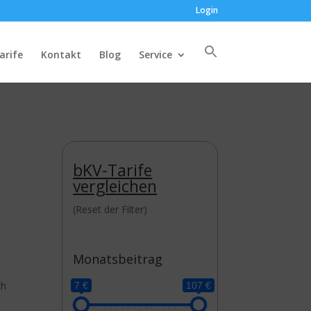
Login
arife
Kontakt
Blog
Service
bKV-Tarife
vergleichen
(Reset der Filter)
Monatsbeitrag
ch
7 €
107 €