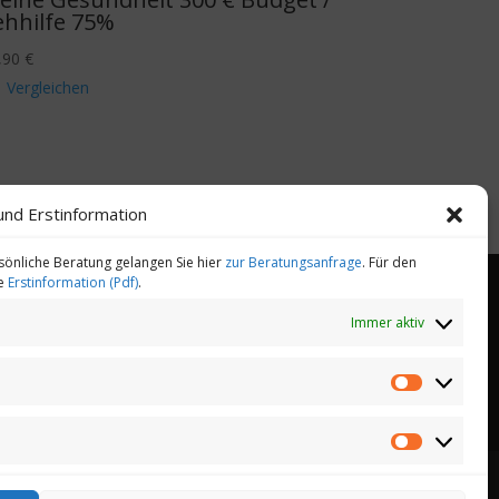
ehhilfe 75%
,90
€
Vergleichen
und Erstinformation
sönliche Beratung gelangen Sie hier
zur Beratungsanfrage
. Für den
ie
Erstinformation (Pdf)
.
Immer aktiv
heitsmanagement
Gesundheitstelefon
Statistiken
Marketing