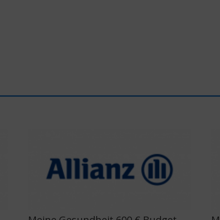
,
Meine Gesundheit 600 € Budget,
M