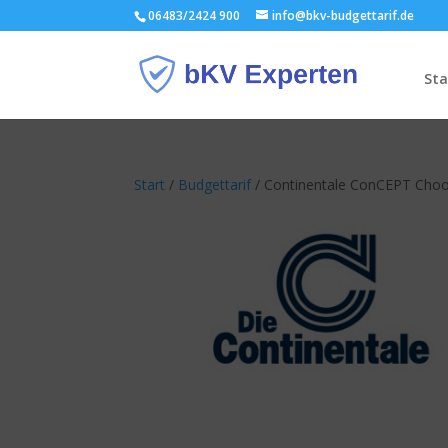
06483/2424 900
info@bkv-budgettarif.de
Sta
Start
/
Budgettarif
/ Continentale ConCEPT Cho