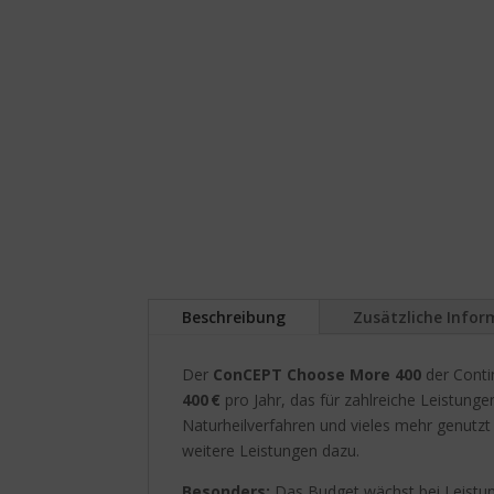
Beschreibung
Zusätzliche Info
Der
ConCEPT Choose More 400
der Contin
400 €
pro Jahr, das für zahlreiche Leistung
Naturheilverfahren und vieles mehr genutzt
weitere Leistungen dazu.
Besonders:
Das Budget wächst bei Leistung