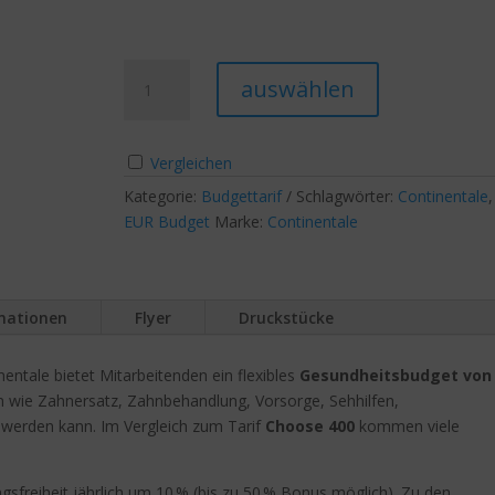
Continentale
A
auswählen
ConCEPT
l
Choose
t
More
e
Vergleichen
400
r
Kategorie:
Budgettarif
Schlagwörter:
Continentale
Menge
n
EUR Budget
Marke:
Continentale
a
t
i
v
rmationen
Flyer
Druckstücke
e
:
entale bietet Mitarbeitenden ein flexibles
Gesundheitsbudget von
en wie Zahnersatz, Zahnbehandlung, Vorsorge, Sehhilfen,
 werden kann. Im Vergleich zum Tarif
Choose 400
kommen viele
sfreiheit jährlich um 10 % (bis zu 50 % Bonus möglich). Zu den