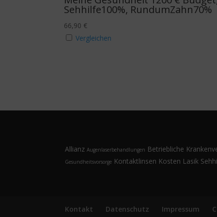
Sehhilfe100%, RundumZahn70%
66,90
€
Vergleichen
Allianz
Betriebliche Krankenv
Augenlaserbehandlungen
Kontaktlinsen
Kosten
Lasik
Sehhi
Gesundheitsvorsorge
Kontakt
Datenschutz
Impressum
C