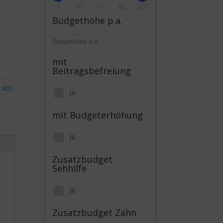
7
32
57
82
107
Budgethöhe p.a.
mit
Beitragsbefreiung
,
400
Ja
mit Budgeterhöhung
Ja
Zusatzbudget
Sehhilfe
Ja
Zusatzbudget Zahn