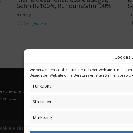
Sehhilfe100%, RundumZahn100%
S
73,70
€
13
Vergleichen
Cookies 
Wir verwenden Cookies zum Betrieb der Website. Für die per
Besuch der Website ohne Beratung erhalten Sie hier vorab d
Funktional
bkV
Gesund
ersicherung
Brillen
Budgethöhe
Familienangehörige
Fremdsprachen
lfen
Sonnenbrille
Tarifvergleich
Vorsorgeuntersuchungen
Vorteile
Öffnungsfenster
Statistiken
Marketing
ookie-Richtlinie (EU)
Partnerprogramm
Login