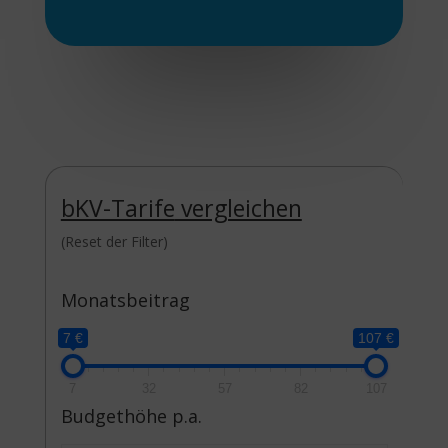
bKV-Tarife
vergleichen
(Reset der Filter)
Monatsbeitrag
7 €
107 €
7
32
57
82
107
Budgethöhe p.a.