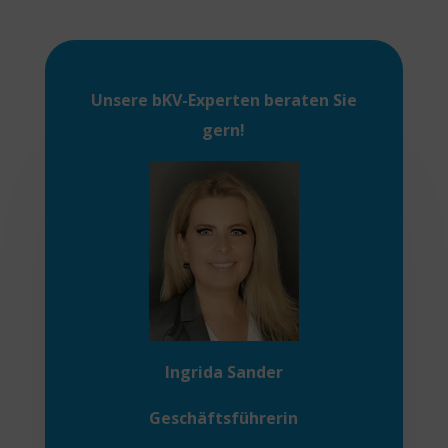
Unsere
bKV-Experten
beraten Sie
gern!
Ingrida Sander
Geschäftsführerin