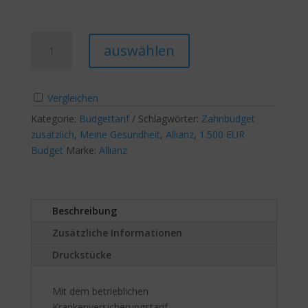
Meine
A
auswählen
Gesundheit
l
1500
t
€
e
Vergleichen
Budget,
r
Sehhilfe100%,
Kategorie:
Budgettarif
Schlagwörter:
n
Zahnbudget
RundumZahn90%
zusätzlich
,
Meine Gesundheit
,
Allianz
a
,
1.500 EUR
Menge
Budget
Marke:
Allianz
t
i
v
e
Beschreibung
:
Zusätzliche Informationen
Druckstücke
Mit dem betrieblichen
Krankenversicherungstarif