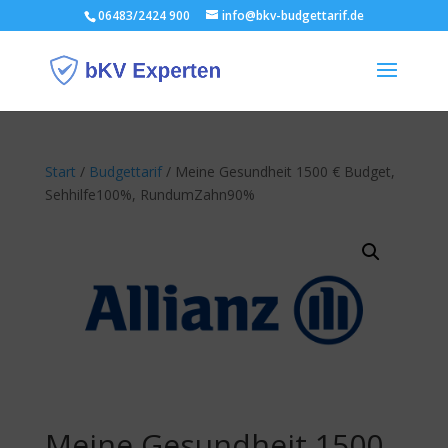
06483/2424 900
info@bkv-budgettarif.de
Start
/
Budgettarif
/ Meine Gesundheit 1500 € Budget,
Sehhilfe100%, RundumZahn90%
Meine Gesundheit 1500