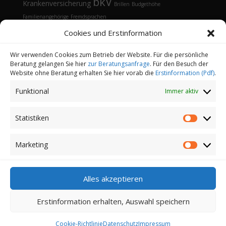
bkV
Krankenversicherung
Brillen
Budgethöhe
Familienangehörige
Fremdsprachen
Gesundheitsmanagement
Gesundheitstelefon
Cookies und Erstinformation
Kontaktlinsen
Kosten
Lasik
Sehhilfen
Gesundheitsvorsorge
Sonnenbrille
Tarifvergleich
Vorsorgeuntersuchungen
Vorteile
Wir verwenden Cookies zum Betrieb der Website. Für die persönliche
Beratung gelangen Sie hier
zur Beratungsanfrage
. Für den Besuch der
Öffnungsfenster
Website ohne Beratung erhalten Sie hier vorab die
Erstinformation (Pdf)
.
Funktional
Immer aktiv
Statistiken
Statistik
Kontakt
Datenschutz
Impressum
Cookie-Richtlinie (EU)
Partnerprogramm
Marketing
Marketi
Login
Alles akzeptieren
Copyright 2022-2026 | Finanz-und
Versicherungsmakler Sander GmbH | Alle Rechte
Erstinformation erhalten, Auswahl speichern
vorbehalten
Erstinformation nach §15 VersVermV (als PDF
Cookie-Richtlinie
Datenschutz
Impressum
anzeigen / herunterladen)