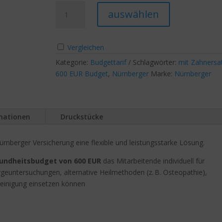
BudgetSelect
A
auswählen
600
l
mit
t
Zahnersatz
e
Vergleichen
Menge
r
Kategorie:
Budgettarif
Schlagwörter:
mit Zahnersa
n
600 EUR Budget
,
Nürnberger
Marke:
Nürnberger
a
t
i
v
rmationen
Druckstücke
e
:
ürnberger Versicherung eine flexible und leistungsstarke Lösung.
undheitsbudget von 600 EUR
das Mitarbeitende individuell für
geuntersuchungen, alternative Heilmethoden (z. B. Osteopathie),
reinigung einsetzen können