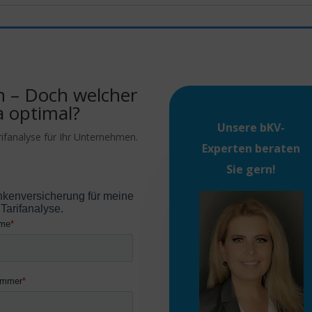
n – Doch welcher
a optimal?
Unsere
bKV-
rifanalyse für Ihr Unternehmen.
Experten
beraten
Sie gern!