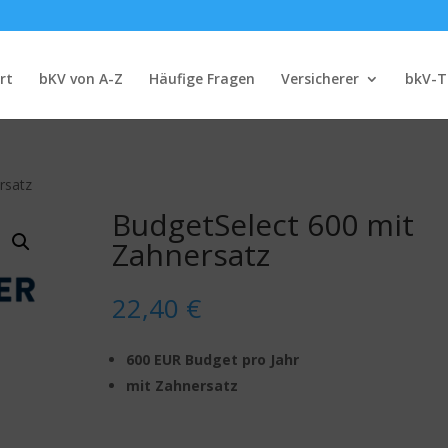
rt
bKV von A-Z
Häufige Fragen
Versicherer
bkV-T
rsatz
BudgetSelect 600 mit
Zahnersatz
22,40
€
600 EUR Budget pro Jahr
mit Zahnersatz