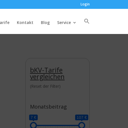
Login
arife
Kontakt
Blog
Service
bKV-Tarife
vergleichen
(Reset der Filter)
Monatsbeitrag
7 €
107 €