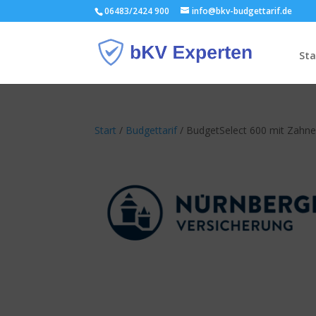
06483/2424 900
info@bkv-budgettarif.de
Sta
Start
/
Budgettarif
/ BudgetSelect 600 mit Zahne