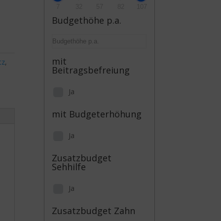
7
32
57
82
107
Budgethöhe p.a.
mit
tz
,
Beitragsbefreiung
Ja
mit Budgeterhöhung
Ja
Zusatzbudget
Sehhilfe
Ja
Zusatzbudget Zahn