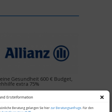
eine Gesundheit 600 € Budget,
ehhilfe extra 75%
,90
€
und Erstinformation
Vergleichen
sönliche Beratung gelangen Sie hier
zur Beratungsanfrage
. Für den