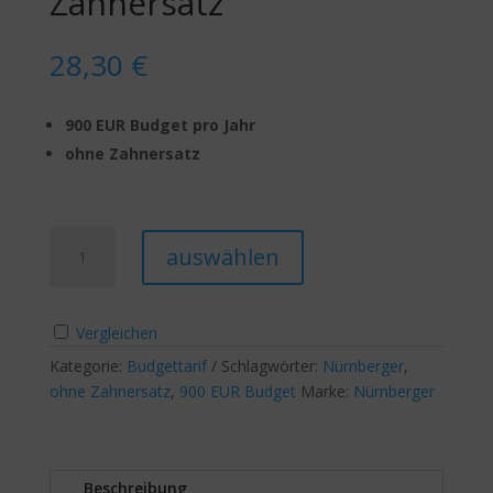
Zahnersatz
28,30
€
900 EUR Budget pro Jahr
ohne Zahnersatz
BudgetSelect
A
auswählen
900
l
ohne
t
Zahnersatz
e
Vergleichen
Menge
r
Kategorie:
Budgettarif
Schlagwörter:
n
Nürnberger
,
ohne Zahnersatz
,
900 EUR Budget
Marke:
a
Nürnberger
t
i
v
Beschreibung
e