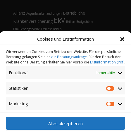
Allianz
Betriebliche
Augenlaserbehandlungen
bkV
Krankenversicherung
Brillen
Budgethöhe
Familienangehörige
Fremdsprachen
Gesundheitsmanagement
Gesundheitstelefon
Cookies und Erstinformation
Kontaktlinsen
Kosten
Lasik
Sehhilfen
Gesundheitsvorsorge
Sonnenbrille
Tarifvergleich
Vorsorgeuntersuchungen
Vorteile
Wir verwenden Cookies zum Betrieb der Website. Für die persönliche
Beratung gelangen Sie hier
zur Beratungsanfrage
. Für den Besuch der
Öffnungsfenster
Website ohne Beratung erhalten Sie hier vorab die
Erstinformation (Pdf)
.
Funktional
Immer aktiv
Statistiken
Statistik
Kontakt
Datenschutz
Impressum
Cookie-Richtlinie (EU)
Partnerprogramm
Marketing
Marketi
Login
Copyright 2022-2026 | Finanz-und
Alles akzeptieren
Versicherungsmakler Sander GmbH | Alle Rechte