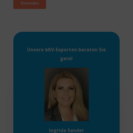
Unsere
bKV-Experten
beraten Sie
gern!
Ingrida Sander