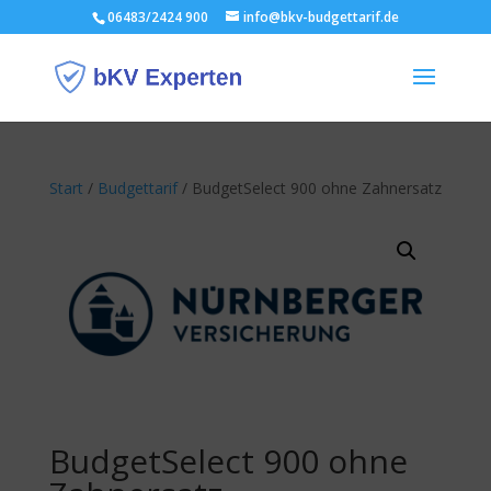
06483/2424 900
info@bkv-budgettarif.de
Start
/
Budgettarif
/ BudgetSelect 900 ohne Zahnersatz
BudgetSelect 900 ohne