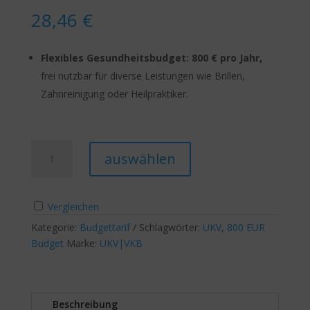
28,46
€
Flexibles Gesundheitsbudget:
800 € pro Jahr,
frei nutzbar für diverse Leistungen wie Brillen,
Zahnreinigung oder Heilpraktiker.
UKV
A
auswählen
BudgetPro
l
800
t
Menge
e
Vergleichen
r
Kategorie:
Budgettarif
Schlagwörter:
n
UKV
,
800 EUR
Budget
Marke:
UKV|VKB
a
t
i
v
Beschreibung
e