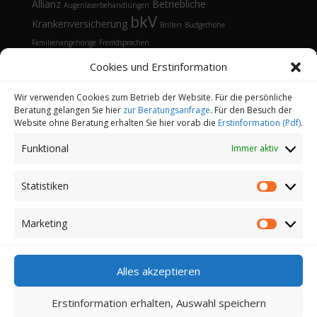
Allianz
Betriebliche
Augenlaserbehandlungen
bkV
Krankenversicherung
Brillen
Budgethöhe
Familienangehörige
Fremdsprachen
Gesundheitsmanagement
Gesundheitstelefon
Cookies und Erstinformation
Kontaktlinsen
Kosten
Lasik
Sehhilfen
Gesundheitsvorsorge
Sonnenbrille
Tarifvergleich
Vorsorgeuntersuchungen
Vorteile
Wir verwenden Cookies zum Betrieb der Website. Für die persönliche
Beratung gelangen Sie hier
zur Beratungsanfrage
. Für den Besuch der
Öffnungsfenster
Website ohne Beratung erhalten Sie hier vorab die
Erstinformation (Pdf)
.
Funktional
Immer aktiv
Statistiken
Statistik
Kontakt
Datenschutz
Impressum
Cookie-Richtlinie (EU)
Partnerprogramm
Marketing
Marketi
Login
Copyright 2022-2026 | Finanz-und
Alles akzeptieren
Versicherungsmakler Sander GmbH | Alle Rechte
vorbehalten
Erstinformation erhalten, Auswahl speichern