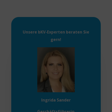
Unsere
bKV-Experten
beraten Sie
gern!
Ingrida Sander
Geschäftsführerin