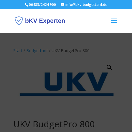
06483/2424 900
info@bkv-budgettarif.de
Start
/
Budgettarif
/ UKV BudgetPro 800
UKV BudgetPro 800