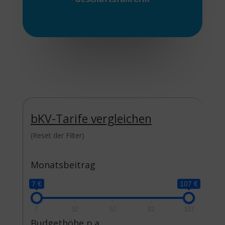
bKV-Tarife
vergleichen
(Reset der Filter)
Monatsbeitrag
7 €
107 €
7
32
57
82
107
Budgethöhe p.a.