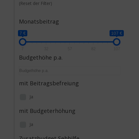
(Reset der Filter)
Monatsbeitrag
7 €
107 €
7
32
57
82
107
Budgethöhe p.a.
mit Beitragsbefreiung
Ja
mit Budgeterhöhung
Ja
Zusatzbudget Sehhilfe