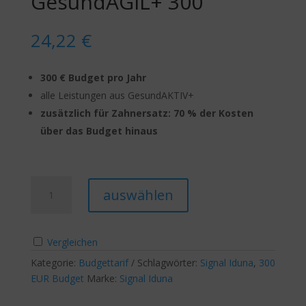
GesundAGIL+ 300
24,22
€
300 € Budget pro Jahr
alle Leistungen aus GesundAKTIV+
zusätzlich für Zahnersatz: 70 % der Kosten
über das Budget hinaus
Signal
A
auswählen
Iduna
l
GesundAGIL+
t
300
e
Vergleichen
Menge
r
Kategorie:
Budgettarif
Schlagwörter:
n
Signal Iduna
,
300
EUR Budget
Marke:
Signal Iduna
a
t