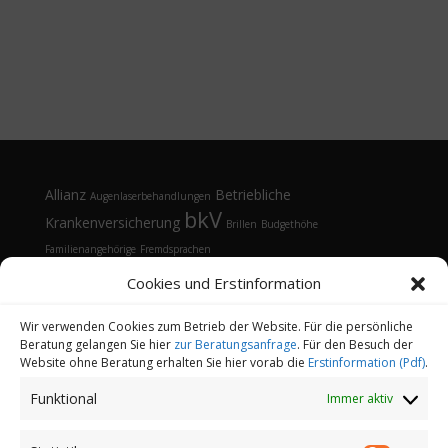
Allianz
Betriebliche
Augenlaserbehandlungen
bkV
Krankenversicherung
Brillen
Budgethöhe
Familienangehörige
Fremdsprachen
Gesundheitsmanagement
Gesundheitstelefon
Cookies und Erstinformation
Kontaktlinsen
Kosten
Lasik
Sehhilfen
Gesundheitsvorsorge
Sonnenbrille
Tarifvergleich
Vorsorgeuntersuchungen
Vorteile
Wir verwenden Cookies zum Betrieb der Website. Für die persönliche
Beratung gelangen Sie hier
zur Beratungsanfrage
. Für den Besuch der
Öffnungsfenster
Website ohne Beratung erhalten Sie hier vorab die
Erstinformation (Pdf)
.
Funktional
Immer aktiv