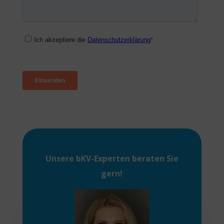
Unsere
bKV-Experten
beraten Sie
gern!