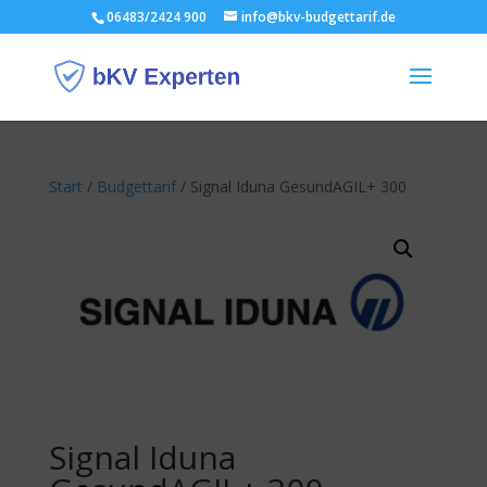
06483/2424 900
info@bkv-budgettarif.de
Start
/
Budgettarif
/ Signal Iduna GesundAGIL+ 300
Signal Iduna