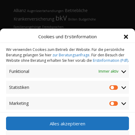
Allianz
Betriebliche
Augenlaserbehandlungen
bkV
Krankenversicherung
Brillen
Budgethöhe
Familienangehörige
Fremdsprachen
Gesundheitsmanagement
Gesundheitstelefon
Cookies und Erstinformation
Kontaktlinsen
Kosten
Lasik
Sehhilfen
Gesundheitsvorsorge
Sonnenbrille
Tarifvergleich
Vorsorgeuntersuchungen
Vorteile
Wir verwenden Cookies zum Betrieb der Website. Für die persönliche
Beratung gelangen Sie hier
zur Beratungsanfrage
. Für den Besuch der
Öffnungsfenster
Website ohne Beratung erhalten Sie hier vorab die
Erstinformation (Pdf)
.
Funktional
Immer aktiv
Statistiken
Statistik
Kontakt
Datenschutz
Impressum
Cookie-Richtlinie (EU)
Partnerprogramm
Marketing
Marketi
Login
Alles akzeptieren
Copyright 2022-2026 | Finanz-und
Versicherungsmakler Sander GmbH | Alle Rechte