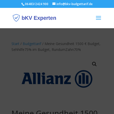
06483/2424 900
info@bkv-budgettarif.de
Start
/
Budgettarif
/ Meine Gesundheit 1500 € Budget,
Sehhilfe75% im Budget, RundumZahn70%
Meine Gesundheit 1500