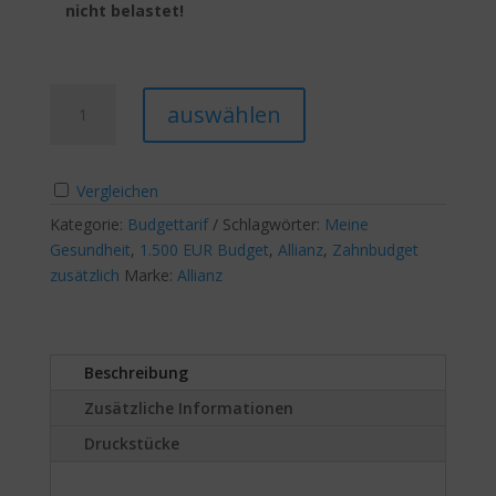
nicht belastet!
Meine
A
auswählen
Gesundheit
l
1500
t
€
e
Vergleichen
Budget,
r
Sehhilfe75%
Kategorie:
Budgettarif
Schlagwörter:
n
Meine
im
Gesundheit
,
1.500 EUR Budget
,
Allianz
a
,
Zahnbudget
Budget,
zusätzlich
Marke:
Allianz
t
RundumZahn70%
i
Menge
v
e
Beschreibung
:
Zusätzliche Informationen
Druckstücke