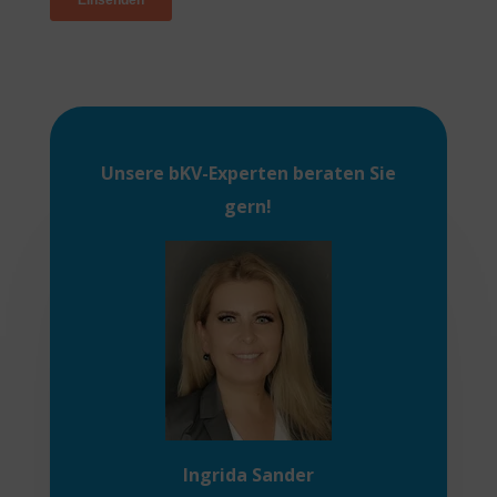
Unsere
bKV-Experten
beraten Sie
gern!
Ingrida Sander