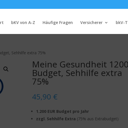
rt
bKV von A-Z
Häufige Fragen
Versicherer
bkV-T
dget, Sehhilfe extra 75%
Meine Gesundheit 1200
Budget, Sehhilfe extra
75%
45,90
€
1.200 EUR Budget pro Jahr
zzgl. Sehhilfe Extra
(75% aus Extrabudget)