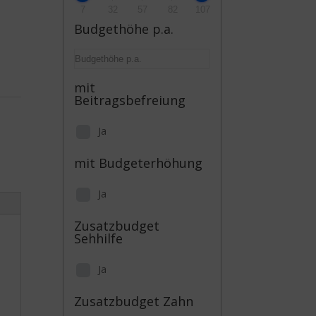
7
32
57
82
107
Budgethöhe p.a.
mit
Beitragsbefreiung
Ja
mit Budgeterhöhung
Ja
Zusatzbudget
Sehhilfe
Ja
Zusatzbudget Zahn