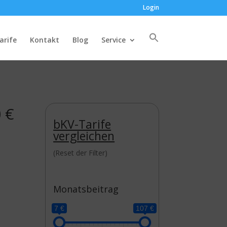
Login
arife
Kontakt
Blog
Service
 €
bKV-Tarife
vergleichen
(Reset der Filter)
Monatsbeitrag
7 €
107 €