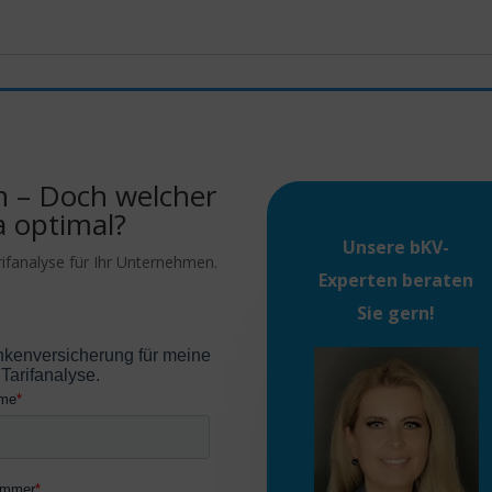
n – Doch welcher
a optimal?
Unsere
bKV-
rifanalyse für Ihr Unternehmen.
Experten
beraten
Sie gern!