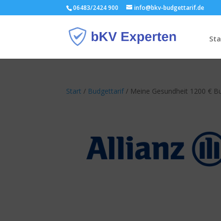
06483/2424 900
info@bkv-budgettarif.de
Sta
Start
/
Budgettarif
/ Meine Gesundheit 1200 € Bu