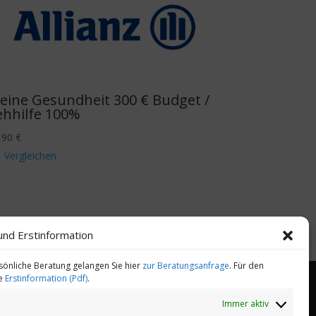
eine Gesundheit 300 € Budget /
ehhilfe 100%
,90
€
Vergleichen
und Erstinformation
sönliche Beratung gelangen Sie hier
zur Beratungsanfrage
. Für den
ie
Erstinformation (Pdf)
.
Immer aktiv