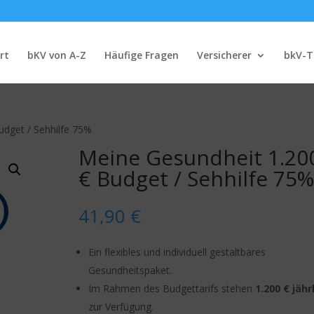
rt
bKV von A-Z
Häufige Fragen
Versicherer
bkV-T
udget / Sehhilfe 75%
Meine Gesundheit 1.20
€ Budget / Sehhilfe 75%
41,90
€
Ein flexibles und individuell gestaltbares
Gesundheitspaket.
Im Rahmen des Budgettarifs stehen
1.200 € jähr
zur Verfügung.