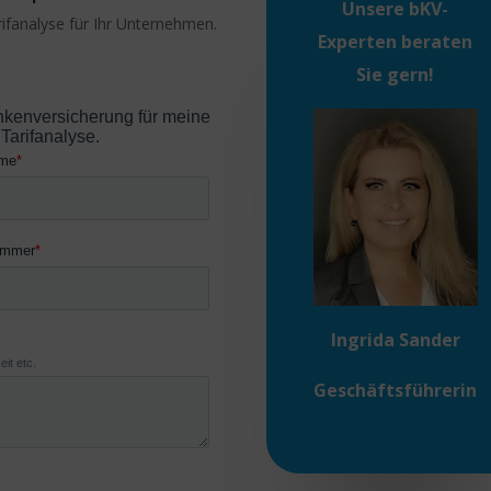
Unsere
bKV-
rifanalyse für Ihr Unternehmen.
Experten
beraten
Sie gern!
Ingrida Sander
Geschäftsführerin