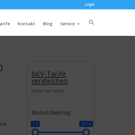
Login
arife
Kontakt
Blog
Service
0
bKV-Tarife
vergleichen
(Reset der Filter)
Monatsbeitrag
lich
7 €
107 €