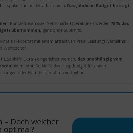
dheitspaket für ihre Mitarbeitenden.
Das jährliche Budget beträgt
rillen, Kontaktlinsen oder Sehschärfe-Operationen werden
75 % des
udget) übernommen
, ganz ohne Sublimits.
male Flexibilität mit einem attraktiven Preis-Leistungs-Verhältnis –
r Wartezeiten.
et
(„Sehhilfe Extra“) eingerichtet werden,
das unabhängig vom
kosten
übernimmt. So bleibt das Hauptbudget für andere
chungen oder Naturheilverfahren verfügbar.
n – Doch welcher
a optimal?