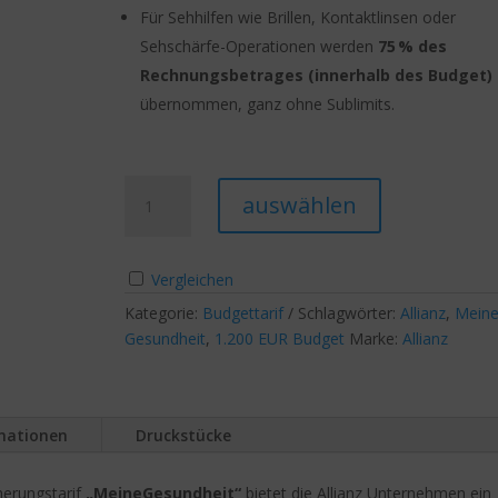
Für Sehhilfen wie Brillen, Kontaktlinsen oder
Sehschärfe-Operationen werden
75 % des
Rechnungsbetrages (innerhalb des Budget)
übernommen, ganz ohne Sublimits.
Meine
A
auswählen
Gesundheit
l
1.200
t
€
e
Vergleichen
Budget
r
Kategorie:
Budgettarif
Schlagwörter:
Allianz
,
Mein
/
n
Gesundheit
,
1.200 EUR Budget
Marke:
Allianz
Sehhilfe
a
75%
t
Menge
i
v
rmationen
Druckstücke
e
:
herungstarif
„MeineGesundheit“
bietet die Allianz Unternehmen ein