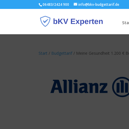
06483/2424 900
info@bkv-budgettarif.de
Sta
Start
/
Budgettarif
/ Meine Gesundheit 1.200 € B