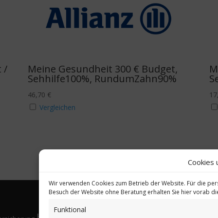
 /
Meine Gesundheit 300 € Budget,
M
Sehhilfe100%, RundumZahn90%
S
46,70
€
17
Vergleichen
Cookies 
Wir verwenden Cookies zum Betrieb der Website. Für die per
Besuch der Website ohne Beratung erhalten Sie hier vorab d
Funktional
bkV