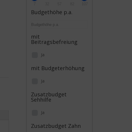
7
32
57
82
107
Budgethöhe p.a.
mit
Beitragsbefreiung
Ja
mit Budgeterhöhung
Ja
e
Zusatzbudget
Sehhilfe
Ja
Zusatzbudget Zahn