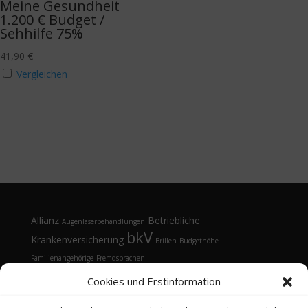
Meine Gesundheit
1.200 € Budget /
Sehhilfe 75%
41,90
€
Vergleichen
Allianz
Betriebliche
Augenlaserbehandlungen
bkV
Krankenversicherung
Brillen
Budgethöhe
Familienangehörige
Fremdsprachen
Gesundheitsmanagement
Gesundheitstelefon
Cookies und Erstinformation
Kontaktlinsen
Kosten
Lasik
Sehhilfen
Gesundheitsvorsorge