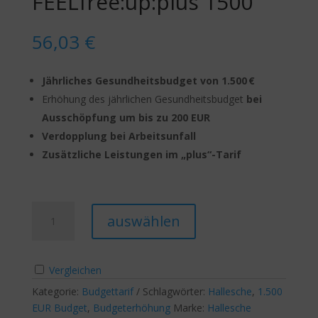
FEELfree:up:plus 1500
56,03
€
Jährliches Gesundheitsbudget von 1.500 €
Erhöhung des jährlichen Gesundheitsbudget
bei
Ausschöpfung um bis zu 200 EUR
Verdopplung bei Arbeitsunfall
Zusätzliche Leistungen im „plus“-Tarif
Hallesche
A
auswählen
FEELfree:up:plus
l
1500
t
Menge
e
Vergleichen
r
Kategorie:
Budgettarif
Schlagwörter:
n
Hallesche
,
1.500
EUR Budget
,
Budgeterhöhung
Marke:
a
Hallesche