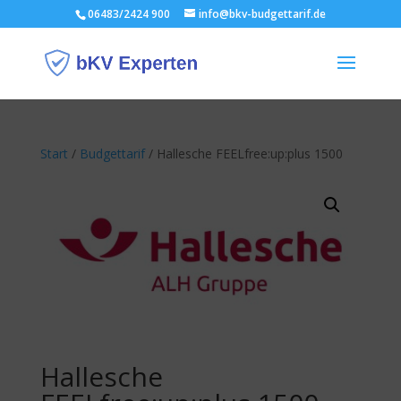
06483/2424 900
info@bkv-budgettarif.de
Start
/
Budgettarif
/ Hallesche FEELfree:up:plus 1500
Hallesche