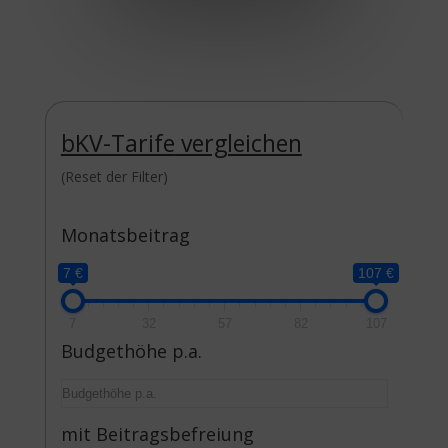
bKV-Tarife
vergleichen
(Reset der Filter)
Monatsbeitrag
7 €
107 €
7
32
57
82
107
Budgethöhe p.a.
mit Beitragsbefreiung