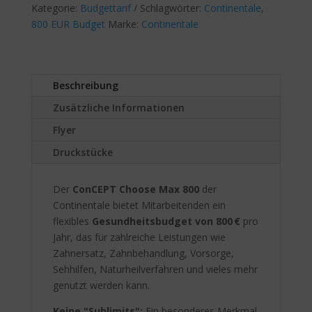
Menge
Kategorie:
Budgettarif
Schlagwörter:
n
Continentale
,
800 EUR Budget
Marke:
Continentale
a
t
i
v
Beschreibung
e
:
Zusätzliche Informationen
Flyer
Druckstücke
Der
ConCEPT Choose Max 800
der
Continentale bietet Mitarbeitenden ein
flexibles
Gesundheitsbudget von 800 €
pro
Jahr, das für zahlreiche Leistungen wie
Zahnersatz, Zahnbehandlung, Vorsorge,
Sehhilfen, Naturheilverfahren und vieles mehr
genutzt werden kann.
Keine "Sublimits":
Ein besonderes Merkmal