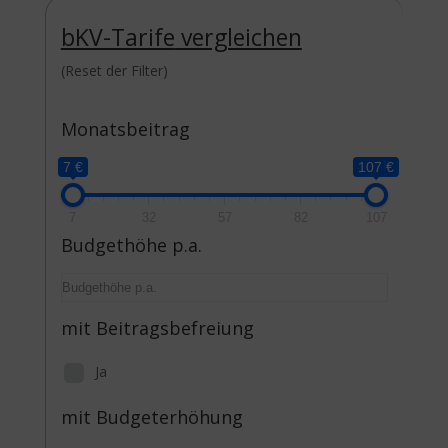
bKV-Tarife
vergleichen
(Reset der Filter)
Monatsbeitrag
7 €
107 €
7
32
57
82
107
Budgethöhe p.a.
mit Beitragsbefreiung
Ja
mit Budgeterhöhung