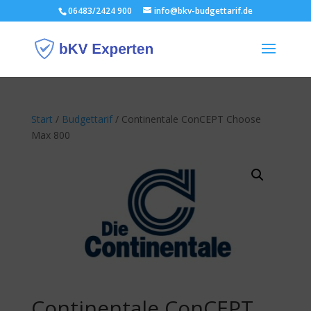
06483/2424 900
info@bkv-budgettarif.de
Start
/
Budgettarif
/ Continentale ConCEPT Choose
Max 800
Continentale ConCEPT