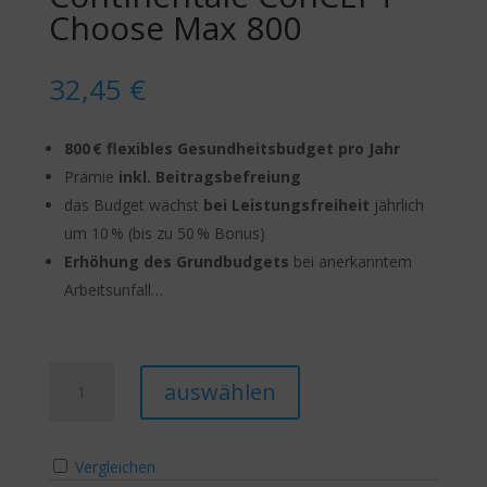
Choose Max 800
32,45
€
800 € flexibles Gesundheitsbudget pro Jahr
Prämie
inkl. Beitragsbefreiung
das Budget wächst
bei Leistungsfreiheit
jährlich
um 10 % (bis zu 50 % Bonus)
Erhöhung des Grundbudgets
bei anerkanntem
Arbeitsunfall…
Continentale
A
auswählen
ConCEPT
l
Choose
t
Max
e
Vergleichen
800
r