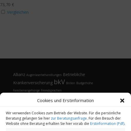
73,70
€
Vergleichen
Allianz
Betriebliche
Augenlaserbehandlungen
bkV
Krankenversicherung
Brillen
Budgethöhe
Familienangehörige
Fremdsprachen
Gesundheitsmanagement
Gesundheitstelefon
Cookies und Erstinformation
Kontaktlinsen
Kosten
Lasik
Sehhilfen
Gesundheitsvorsorge
Sonnenbrille
Tarifvergleich
Vorsorgeuntersuchungen
Vorteile
Wir verwenden Cookies zum Betrieb der Website. Für die persönliche
Beratung gelangen Sie hier
zur Beratungsanfrage
. Für den Besuch der
Öffnungsfenster
Website ohne Beratung erhalten Sie hier vorab die
Erstinformation (Pdf)
.