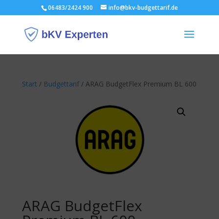
06483/2424 900
info@bkv-budgettarif.de
Start
/
Budgettarif
/ ARAG BudgetFlex Premium BL 600
ARAG BudgetFlex