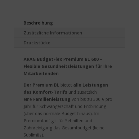
t
i
v
Beschreibung
e
:
Zusätzliche Informationen
Druckstücke
ARAG BudgetFlex Premium BL 600 –
Flexible Gesundheitsleistungen für Ihre
Mitarbeitenden
Der Premium BL
bietet
alle Leistungen
des Komfort-Tarifs
und zusätzlich
eine
Familienleistung
von bis zu 300 € pro
Jahr für Schwangerschaft und Entbindung
(über das normale Budget hinaus). Im
Premiumtarif gilt für Sehhilfen und
Zahnreinigung das Gesamtbudget (keine
Sublimits).