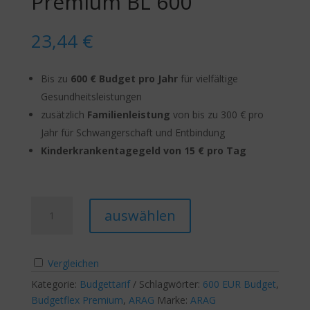
Premium BL 600
23,44
€
Bis zu
600 € Budget pro Jahr
für vielfältige
Gesundheitsleistungen
zusätzlich
Familienleistung
von bis zu 300 € pro
Jahr für Schwangerschaft und Entbindung
Kinderkrankentagegeld von 15 € pro Tag
ARAG
A
auswählen
BudgetFlex
l
Premium
t
BL
e
Vergleichen
600
r
Menge
Kategorie:
Budgettarif
Schlagwörter:
n
600 EUR Budget
,
Budgetflex Premium
,
ARAG
Marke:
ARAG
a