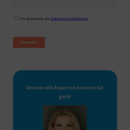
Unsere
bKV-Experten
beraten Sie
gern!