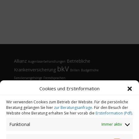
Allianz
Betriebliche
Augenlaserbehandlungen
bkV
Krankenversicherung
Brillen
Budgethöhe
Familienangehörige
Fremdsprachen
Gesundheitsmanagement
Gesundheitstelefon
Cookies und Erstinformation
Kontaktlinsen
Kosten
Lasik
Sehhilfen
Gesundheitsvorsorge
Sonnenbrille
Tarifvergleich
Vorsorgeuntersuchungen
Vorteile
Wir verwenden Cookies zum Betrieb der Website. Für die persönliche
Beratung gelangen Sie hier
zur Beratungsanfrage
. Für den Besuch der
Öffnungsfenster
Website ohne Beratung erhalten Sie hier vorab die
Erstinformation (Pdf)
.
Funktional
Immer aktiv