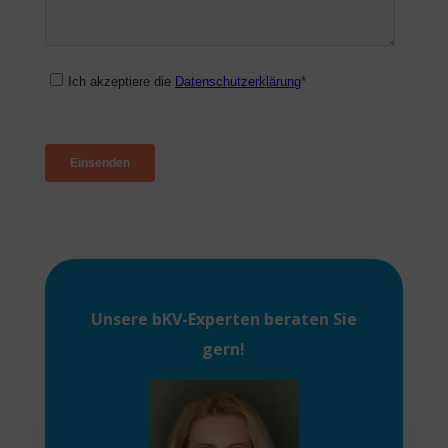
Unsere
bKV-Experten
beraten Sie
gern!