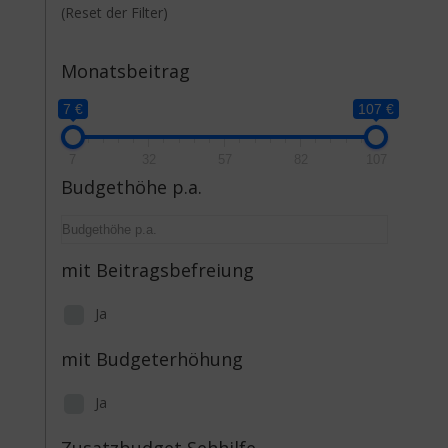
(Reset der Filter)
Monatsbeitrag
7 €
107 €
7
32
57
82
107
Budgethöhe p.a.
mit Beitragsbefreiung
Ja
mit Budgeterhöhung
Ja
Zusatzbudget Sehhilfe