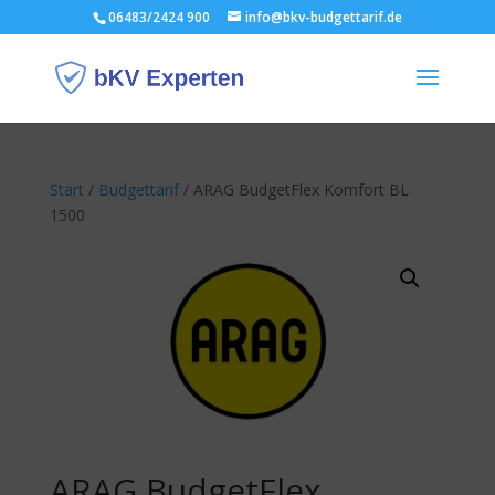
06483/2424 900
info@bkv-budgettarif.de
Start
/
Budgettarif
/ ARAG BudgetFlex Komfort BL
1500
ARAG BudgetFlex