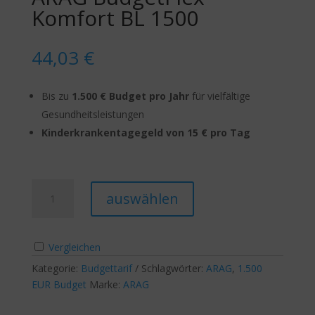
Komfort BL 1500
44,03
€
Bis zu
1.500 € Budget pro Jahr
für vielfältige
Gesundheitsleistungen
Kinderkrankentagegeld von 15 € pro Tag
ARAG
A
auswählen
BudgetFlex
l
Komfort
t
BL
e
Vergleichen
1500
r
Menge
Kategorie:
Budgettarif
Schlagwörter:
n
ARAG
,
1.500
EUR Budget
Marke:
ARAG
a
t