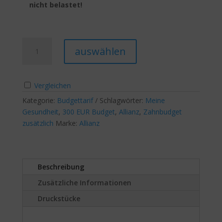
nicht belastet!
Meine
A
auswählen
Gesundheit
l
300
t
€
e
Vergleichen
Budget,
r
Sehhilfe75%
Kategorie:
Budgettarif
Schlagwörter:
n
Meine
im
Gesundheit
,
300 EUR Budget
,
Allianz
a
,
Zahnbudget
Budget,
zusätzlich
Marke:
Allianz
t
RundumZahn90%
i
Menge
v
e
Beschreibung
:
Zusätzliche Informationen
Druckstücke