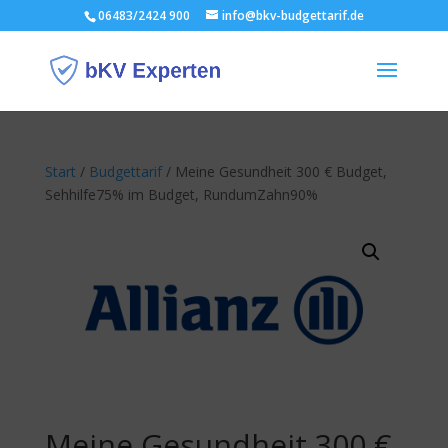
06483/2424 900
info@bkv-budgettarif.de
Start
/
Budgettarif
/ Meine Gesundheit 300 € Budget,
Sehhilfe75% im Budget, RundumZahn90%
Meine Gesundheit 300 €