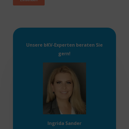
Unsere
bKV-Experten
beraten Sie
gern!
Ingrida Sander