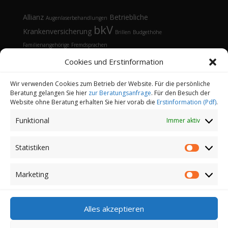
Allianz
Betriebliche
Augenlaserbehandlungen
bkV
Krankenversicherung
Brillen
Budgethöhe
Familienangehörige
Fremdsprachen
Gesundheitsmanagement
Gesundheitstelefon
Cookies und Erstinformation
Kontaktlinsen
Kosten
Lasik
Sehhilfen
Gesundheitsvorsorge
Sonnenbrille
Tarifvergleich
Vorsorgeuntersuchungen
Vorteile
Wir verwenden Cookies zum Betrieb der Website. Für die persönliche
Beratung gelangen Sie hier
zur Beratungsanfrage
. Für den Besuch der
Öffnungsfenster
Website ohne Beratung erhalten Sie hier vorab die
Erstinformation (Pdf)
.
Funktional
Immer aktiv
Statistiken
Statistik
Kontakt
Datenschutz
Impressum
Cookie-Richtlinie (EU)
Partnerprogramm
Marketing
Marketi
Login
Alles akzeptieren
Copyright 2022-2026 | Finanz-und
Versicherungsmakler Sander GmbH | Alle Rechte