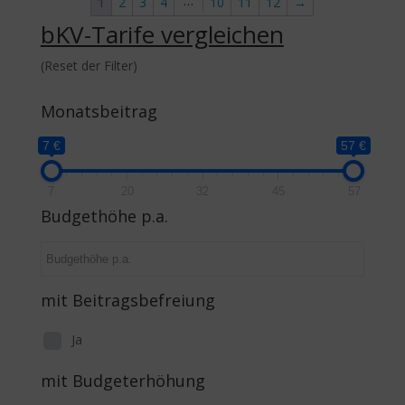
…
1
2
3
4
10
11
12
→
bKV-Tarife
vergleichen
(Reset der Filter)
Monatsbeitrag
7 €
57 €
7
20
32
45
57
Budgethöhe p.a.
mit Beitragsbefreiung
Ja
mit Budgeterhöhung