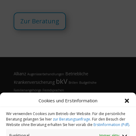
Zur Beratung
Allianz
Betriebliche
Augenlaserbehandlungen
bkV
Krankenversicherung
Brillen
Budgethöhe
Familienangehörige
Fremdsprachen
Gesundheitsmanagement
Gesundheitstelefon
Cookies und Erstinformation
Kontaktlinsen
Kosten
Lasik
Sehhilfen
Gesundheitsvorsorge
Sonnenbrille
Tarifvergleich
Vorsorgeuntersuchungen
Vorteile
Wir verwenden Cookies zum Betrieb der Website. Für die persönliche
Beratung gelangen Sie hier
zur Beratungsanfrage
. Für den Besuch der
Öffnungsfenster
Website ohne Beratung erhalten Sie hier vorab die
Erstinformation (Pdf)
.
Funktional
Immer aktiv