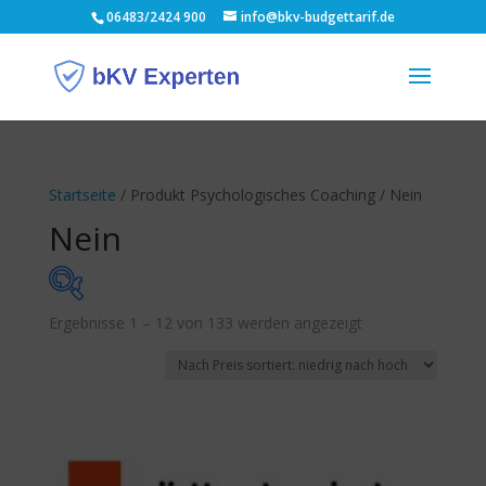
06483/2424 900
info@bkv-budgettarif.de
Startseite
/ Produkt Psychologisches Coaching / Nein
Nein
Nach
Ergebnisse 1 – 12 von 133 werden angezeigt
Monatsbeitrag
Preis
sortiert:
7 €
57 €
aufsteigend
7
20
32
45
57
Budgethöhe p.a.