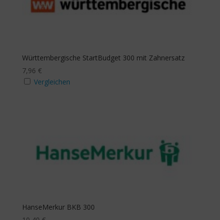
mit Beitragsbefreiung
Ja
Württembergische StartBudget 300 mit Zahnersatz
7,96
€
Vergleichen
mit Budgeterhöhung
Ja
Zusatzbudget Sehhilfe
Ja
Zusatzbudget Zahn
HanseMerkur BKB 300
10,40
€