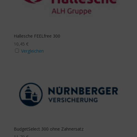
mit Beitragsbefreiung
Ja
Hallesche FEELfree 300
10,45
€
Vergleichen
mit Budgeterhöhung
Ja
Zusatzbudget Sehhilfe
Ja
Zusatzbudget Zahn
BudgetSelect 300 ohne Zahnersatz
11,70
€