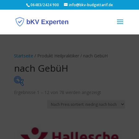
06483/2424 900
info@bkv-budgettarif.de
Startseite
/ Produkt Heilpraktiker / nach GebüH
nach GebüH
Nach
Ergebnisse 1 – 12 von 78 werden angezeigt
Monatsbeitrag
Preis
sortiert:
10 €
57 €
aufsteigend
10
22
34
45
57
Budgethöhe p.a.