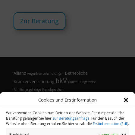
Zur Beratung
Allianz
Betriebliche
Augenlaserbehandlungen
bkV
Krankenversicherung
Brillen
Budgethöhe
Familienangehörige
Fremdsprachen
Gesundheitsmanagement
Gesundheitstelefon
Cookies und Erstinformation
Kontaktlinsen
Kosten
Lasik
Sehhilfen
Gesundheitsvorsorge
Sonnenbrille
Tarifvergleich
Vorsorgeuntersuchungen
Vorteile
Wir verwenden Cookies zum Betrieb der Website. Für die persönliche
Beratung gelangen Sie hier
zur Beratungsanfrage
. Für den Besuch der
Öffnungsfenster
Website ohne Beratung erhalten Sie hier vorab die
Erstinformation (Pdf)
.
Funktional
Immer aktiv