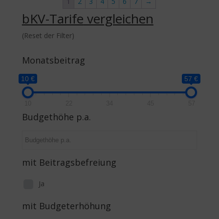
1
2
3
4
5
6
7
→
bKV-Tarife
vergleichen
(Reset der Filter)
Monatsbeitrag
10 €
57 €
10
22
34
45
57
Budgethöhe p.a.
mit Beitragsbefreiung
Ja
mit Budgeterhöhung