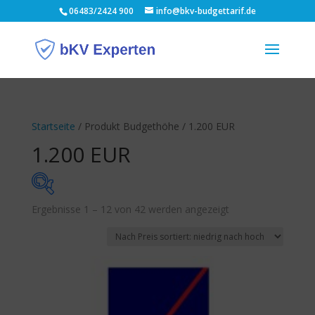
06483/2424 900
info@bkv-budgettarif.de
Startseite
/ Produkt Budgethöhe / 1.200 EUR
1.200 EUR
Nach
Ergebnisse 1 – 12 von 42 werden angezeigt
Monatsbeitrag
Preis
sortiert:
27 €
99 €
aufsteigend
27
45
63
81
99
Budgethöhe p.a.