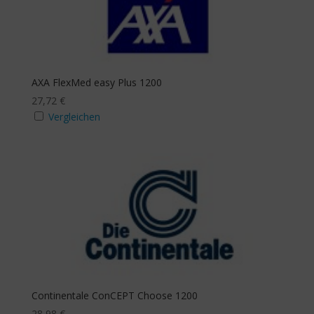
mit Beitragsbefreiung
Ja
AXA FlexMed easy Plus 1200
27,72
€
Vergleichen
mit Budgeterhöhung
Ja
Zusatzbudget Sehhilfe
Ja
Zusatzbudget Zahn
Continentale ConCEPT Choose 1200
28,98
€