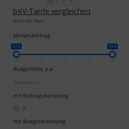
1
2
3
4
→
bKV-Tarife
vergleichen
(Reset der Filter)
Monatsbeitrag
27 €
99 €
27
45
63
81
99
Budgethöhe p.a.
mit Beitragsbefreiung
Ja
mit Budgeterhöhung