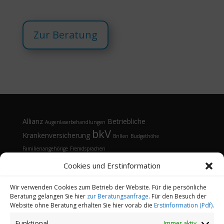
Zur Beratung
Allianz
Betriebliche
Augenlaserbehandlungen
bkV
Krankenversicherung
Brillen
Budgethöhe
Familienangehörige
Fremdsprachen
Gesundheitsmanagement
Gesundheitstelefon
Cookies und Erstinformation
Kontaktlinsen
Kosten
Lasik
Sehhilfen
Gesundheitsvorsorge
Sonnenbrille
Tarifvergleich
Vorsorgeuntersuchungen
Vorteile
Wir verwenden Cookies zum Betrieb der Website. Für die persönliche
Beratung gelangen Sie hier
zur Beratungsanfrage
. Für den Besuch der
Öffnungsfenster
Website ohne Beratung erhalten Sie hier vorab die
Erstinformation (Pdf)
.
Funktional
Immer aktiv