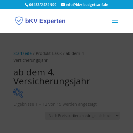
06483/2424 900
info@bkv-budgettarif.de
Startseite
/ Produkt Lasik / ab dem 4.
Versicherungsjahr
ab dem 4.
Versicherungsjahr
Nach
Ergebnisse 1 – 12 von 15 werden angezeigt
Monatsbeitrag
Preis
sortiert:
13 €
63 €
aufsteigend