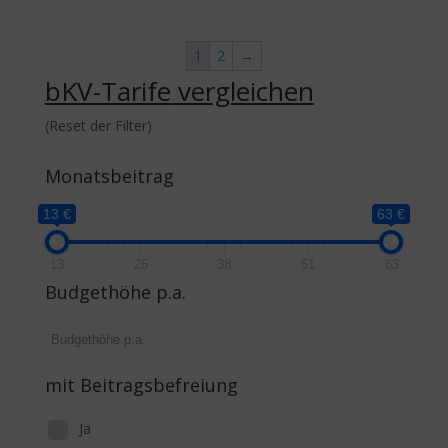
1
2
→
bKV-Tarife
vergleichen
(Reset der Filter)
Monatsbeitrag
13 €
63 €
13
26
38
51
63
Budgethöhe p.a.
mit Beitragsbefreiung
Ja