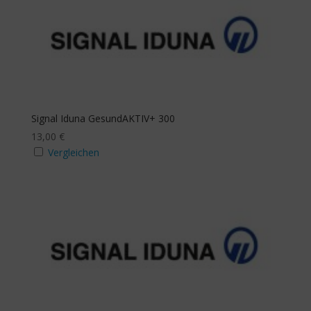
13
26
38
51
63
Budgethöhe p.a.
mit Beitragsbefreiung
Ja
Signal Iduna GesundAKTIV+ 300
13,00
€
Vergleichen
mit Budgeterhöhung
Ja
Zusatzbudget Sehhilfe
Ja