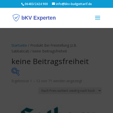
06483/2424 900
info@bkv-budgettarif.de
Startseite
/ Produkt Bei Freistellung (z.B.
Sabbatical) / keine Beitragsfreiheit
keine Beitragsfreiheit
Nach
Ergebnisse 1 – 12 von 71 werden angezeigt
Monatsbeitrag
Preis
sortiert:
10 €
63 €
aufsteigend
10
23
37
50
63