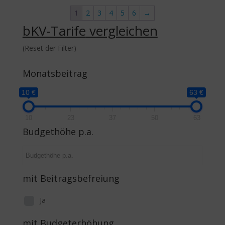
1
2
3
4
5
6
→
bKV-Tarife
vergleichen
(Reset der Filter)
Monatsbeitrag
10 €
63 €
10
23
37
50
63
Budgethöhe p.a.
mit Beitragsbefreiung
Ja
mit Budgeterhöhung