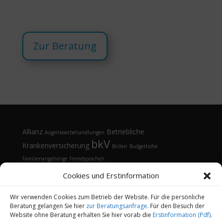
Zur Beratung
Allianz
Betriebliche
Augenlaserbehandlungen
bkV
Krankenversicherung
Brillen
Budgethöhe
Familienangehörige
Fremdsprachen
Gesundheitsmanagement
Gesundheitstelefon
Cookies und Erstinformation
Kontaktlinsen
Kosten
Lasik
Sehhilfen
Gesundheitsvorsorge
Sonnenbrille
Tarifvergleich
Vorsorgeuntersuchungen
Vorteile
Wir verwenden Cookies zum Betrieb der Website. Für die persönliche
Beratung gelangen Sie hier
zur Beratungsanfrage
. Für den Besuch der
Öffnungsfenster
Website ohne Beratung erhalten Sie hier vorab die
Erstinformation (Pdf)
.