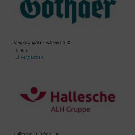
Budgethöhe p.a.
mit Beitragsbefreiung
Ja
MediGroupAG FlexSelect 300
10,40
€
Vergleichen
mit Budgeterhöhung
Ja
Zusatzbudget Sehhilfe
Ja
Zusatzbudget Zahn
Hallesche FEELfree 300