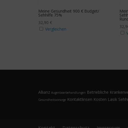
Meine Gesundheit 900 € Budget/
Mein
Sehhilfe 75%
Sehh
Run
32,90
€
32,
Vergleichen
Allianz
Betriebliche Krankenv
Augenlaserbehandlungen
Kontaktlinsen
Kosten
Lasik
Sehhi
Gesundheitsvorsorge
Kontakt
Datenschutz
Impressum