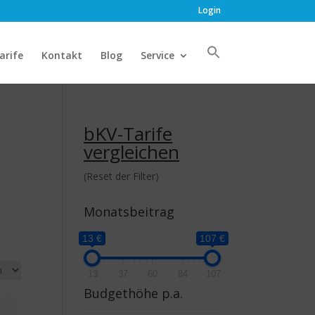
Login
arife
Kontakt
Blog
Service
bKV-Tarife
vergleichen
(Reset der Filter)
Monatsbeitrag
13 €
107 €
13
37
60
84
107
Budgethöhe p.a.