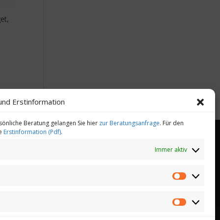
et,
und Erstinformation
sönliche Beratung gelangen Sie hier
zur Beratungsanfrage
. Für den
ie
Erstinformation (Pdf)
.
Immer aktiv
heitsmanagement
Gesundheitstelefon
Statistiken
Marketing