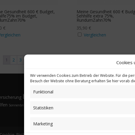
e Gesundheit 600 € Budget,
Meine Gesundheit 600 € Budg
ilfe75% im Budget,
Sehhilfe extra 75%,
dumZahn70%
RundumZahn70%
90
€
35,90
€
Vergleichen
Vergleichen
1
2
3
4
5
→
Cookies 
Wir verwenden Cookies zum Betrieb der Website. Für die per
Besuch der Website ohne Beratung erhalten Sie hier vorab d
Funktional
bkV
Gesund
ersicherung
Brillen
Budgethöhe
Familienangehörige
Fremdsprachen
lfen
Sonnenbrille
Tarifvergleich
Vorsorgeuntersuchungen
Vorteile
Öffnungsfenster
Statistiken
Marketing
Cookie-Richtlinie (EU)
Partnerprogramm
Login