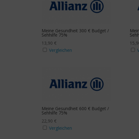
aufs
13
37
60
84
107
mit Budgeterhöhung
Zusa
Ja
J
Meine Gesundheit 300 € Budget /
Mein
Sehhilfe 75%
Sehh
13,90
€
15,
Mindestanzahl
Vergleichen
Meine Gesundheit 600 € Budget /
Sehhilfe 75%
22,90
€
Vergleichen