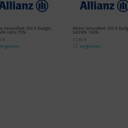
teigend
tzbudget Sehhilfe
Zusatzbudget Zahn
a
Ja
e Gesundheit 300 € Budget,
Meine Gesundheit 300 € Budg
ilfe extra 75%
Sehhilfe 100%
90
€
17,90
€
Stichwortsuche
Vergleichen
Vergleichen