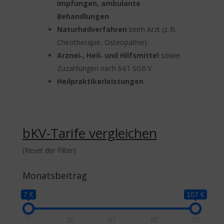
Impfungen, ambulante
Behandlungen
Naturheilverfahren
beim Arzt (z. B.
Chirotherapie, Osteopathie)
Arznei‑, Heil‑ und Hilfsmittel
sowie
Zuzahlungen nach § 61 SGB V
Heilpraktikerleistungen
bKV-Tarife
vergleichen
(Reset der Filter)
Monatsbeitrag
7 €
107 €
7
32
57
82
107