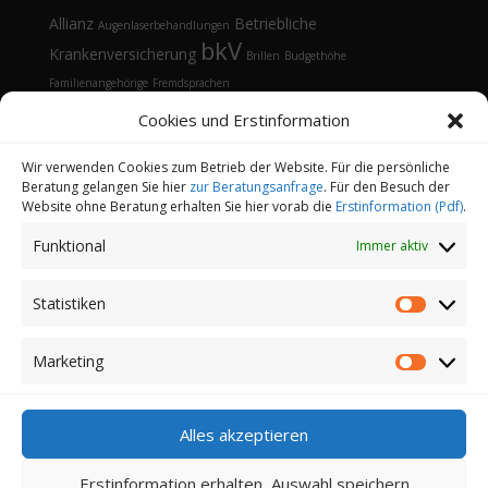
Allianz
Betriebliche
Augenlaserbehandlungen
bkV
Krankenversicherung
Brillen
Budgethöhe
Familienangehörige
Fremdsprachen
Gesundheitsmanagement
Gesundheitstelefon
Cookies und Erstinformation
Kontaktlinsen
Kosten
Lasik
Sehhilfen
Gesundheitsvorsorge
Sonnenbrille
Tarifvergleich
Vorsorgeuntersuchungen
Vorteile
Wir verwenden Cookies zum Betrieb der Website. Für die persönliche
Beratung gelangen Sie hier
zur Beratungsanfrage
. Für den Besuch der
Öffnungsfenster
Website ohne Beratung erhalten Sie hier vorab die
Erstinformation (Pdf)
.
Funktional
Immer aktiv
Statistiken
Statistik
Kontakt
Datenschutz
Impressum
Cookie-Richtlinie (EU)
Partnerprogramm
Marketing
Marketi
Login
Copyright 2022-2026 | Finanz-und
Alles akzeptieren
Versicherungsmakler Sander GmbH | Alle Rechte
vorbehalten
Erstinformation erhalten, Auswahl speichern