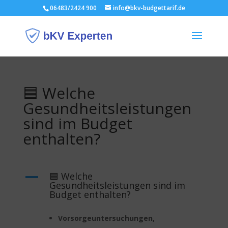
06483/2424 900
info@bkv-budgettarif.de
🟦 Welche
Gesundheitsleistungen
sind im Budget
enthalten?
🟦 Welche
A
Gesundheitsleistungen sind im
Budget enthalten?
Vorsorgeuntersuchungen,