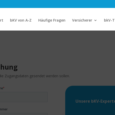
rt
bKV von A-Z
Häufige Fragen
Versicherer
bkV-T
uchung
 die Zugangsdaten gesendet werden sollen.
Unsere
bKV-Expert