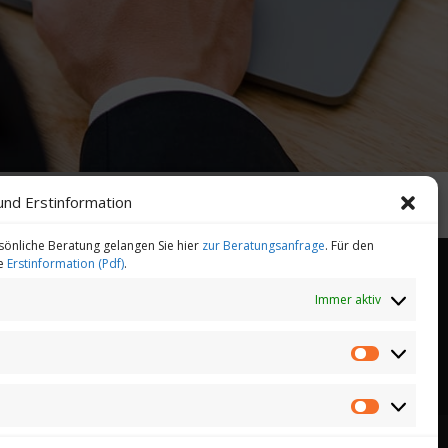
und Erstinformation
sönliche Beratung gelangen Sie hier
zur Beratungsanfrage
. Für den
ie
Erstinformation (Pdf)
.
Immer aktiv
heitsmanagement
Gesundheitstelefon
Statistiken
Marketing