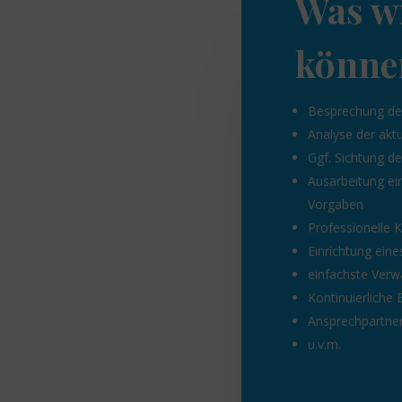
Was wi
könne
Besprechung de
Analyse der aktu
Ggf. Sichtung d
Ausarbeitung ei
Vorgaben
Professionelle 
Einrichtung eine
einfachste Verw
Kontinuierliche
Ansprechpartner
u.v.m.