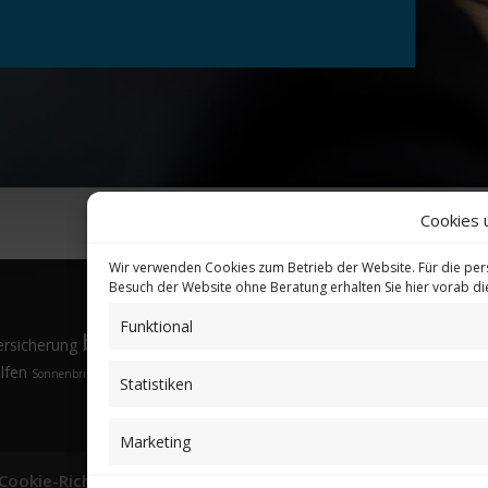
Cookies 
Wir verwenden Cookies zum Betrieb der Website. Für die per
Besuch der Website ohne Beratung erhalten Sie hier vorab d
Funktional
bkV
Gesund
ersicherung
Brillen
Budgethöhe
Familienangehörige
Fremdsprachen
lfen
Sonnenbrille
Tarifvergleich
Vorsorgeuntersuchungen
Vorteile
Öffnungsfenster
Statistiken
Marketing
Cookie-Richtlinie (EU)
Partnerprogramm
Login