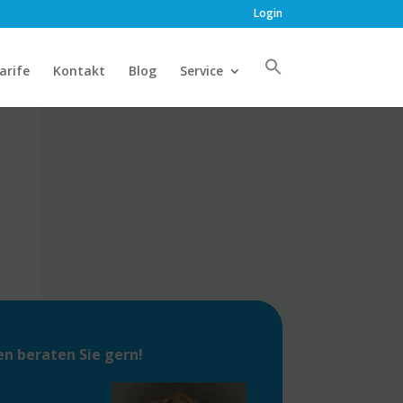
Login
arife
Kontakt
Blog
Service
en
beraten Sie gern!