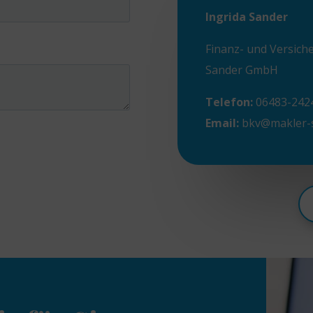
Ingrida Sander
Finanz- und Versic
Sander GmbH
Telefon:
06483-242
Email:
bkv@makler-