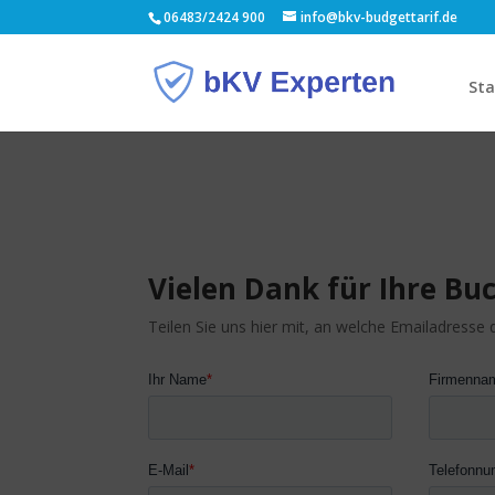
06483/2424 900
info@bkv-budgettarif.de
Sta
Vielen Dank für Ihre B
Teilen Sie uns hier mit, an welche Emailadresse