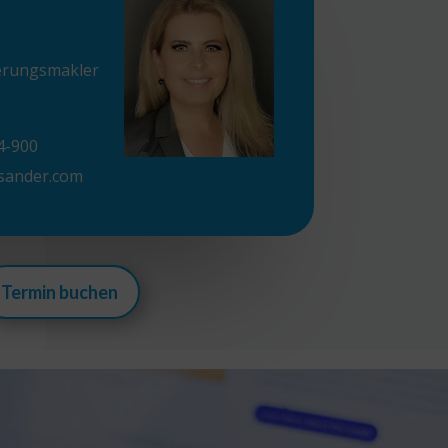
herungsmakler
4-900
sander.com
Termin buchen