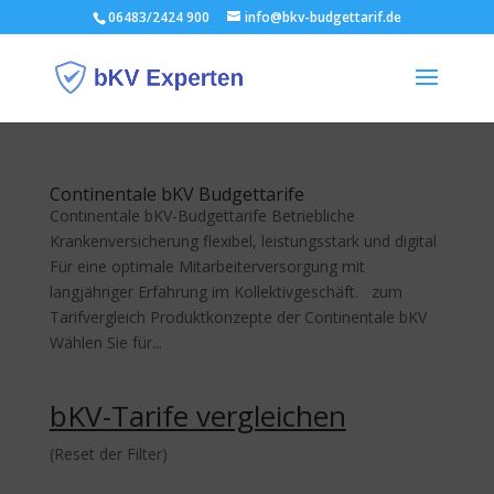
06483/2424 900
info@bkv-budgettarif.de
Continentale bKV Budgettarife
Continentale bKV-Budgettarife Betriebliche
Krankenversicherung flexibel, leistungsstark und digital
Für eine optimale Mitarbeiterversorgung mit
langjähriger Erfahrung im Kollektivgeschäft. zum
Tarifvergleich Produktkonzepte der Continentale bKV
Wählen Sie für...
bKV-Tarife
vergleichen
(Reset der Filter)