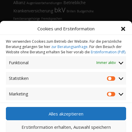
Allianz
Betriebliche
Augenlaserbehandlungen
bkV
Krankenversicherung
Brillen
Budgethöhe
Familienangehörige
Fremdsprachen
Gesundheitsmanagement
Gesundheitstelefon
Cookies und Erstinformation
Kontaktlinsen
Kosten
Lasik
Sehhilfen
Gesundheitsvorsorge
Sonnenbrille
Tarifvergleich
Vorsorgeuntersuchungen
Vorteile
Wir verwenden Cookies zum Betrieb der Website. Für die persönliche
Beratung gelangen Sie hier
zur Beratungsanfrage
. Für den Besuch der
Öffnungsfenster
Website ohne Beratung erhalten Sie hier vorab die
Erstinformation (Pdf)
.
Funktional
Immer aktiv
Statistiken
Statistik
Kontakt
Datenschutz
Impressum
Cookie-Richtlinie (EU)
Partnerprogramm
Marketing
Marketi
Login
Copyright 2022-2026 | Finanz-und
Alles akzeptieren
Versicherungsmakler Sander GmbH | Alle Rechte
vorbehalten
Erstinformation erhalten, Auswahl speichern