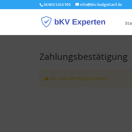
06483/2424 900
info@bkv-budgettarif.de
Sta
Zahlungsbestätigung
We could not find your invoice