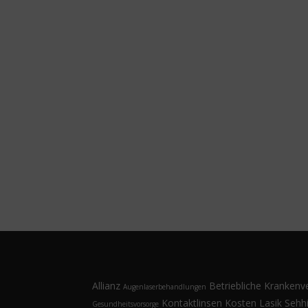
Allianz
Betriebliche Krankenv
Augenlaserbehandlungen
Kontaktlinsen
Kosten
Lasik
Sehhi
Gesundheitsvorsorge