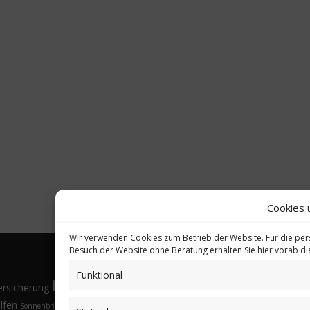
Cookies 
Wir verwenden Cookies zum Betrieb der Website. Für die per
Besuch der Website ohne Beratung erhalten Sie hier vorab d
Funktional
bkV
Gesund
ersicherung
Brillen
Budgethöhe
Familienangehörige
Fremdsprachen
lfen
Sonnenbrille
Tarifvergleich
Vorsorgeuntersuchungen
Vorteile
Öffnungsfenster