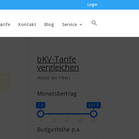
Login
arife
Kontakt
Blog
Service
bKV-Tarife
vergleichen
(Reset der Filter)
Monatsbeitrag
7 €
107 €
7
32
57
82
107
Budgethöhe p.a.