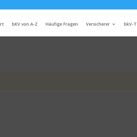
rt
bKV von A-Z
Häufige Fragen
Versicherer
bkV-T