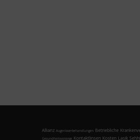
Allianz
Betriebliche Krankenv
Augenlaserbehandlungen
Kontaktlinsen
Kosten
Lasik
Sehhi
Gesundheitsvorsorge