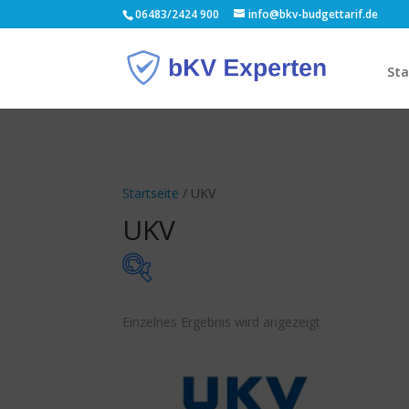
06483/2424 900
info@bkv-budgettarif.de
Sta
Startseite
/ UKV
UKV
Monatsbeitrag
Budg
Einzelnes Ergebnis wird angezeigt
17 €
18 €
17
17
18
18
18