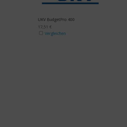
mit Budgeterhöhung
Zusa
Ja
J
UKV BudgetPro 400
17,51
€
Vergleichen
Mindestanzahl