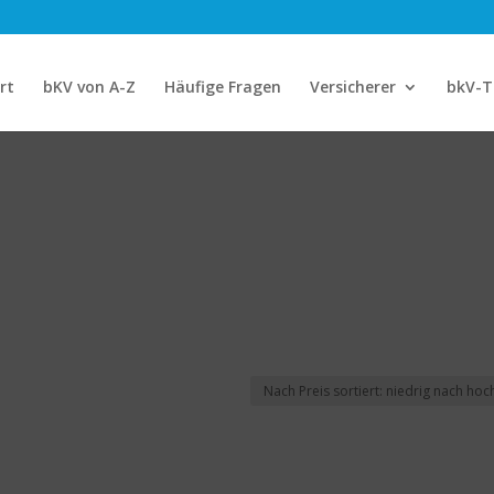
rt
bKV von A-Z
Häufige Fragen
Versicherer
bkV-T
ethöhe p.a.
mit Beitragsbefreiung
Ja