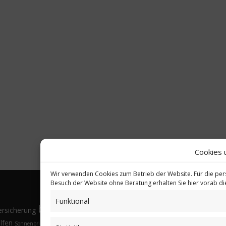
Cookies 
Wir verwenden Cookies zum Betrieb der Website. Für die per
Besuch der Website ohne Beratung erhalten Sie hier vorab d
Funktional
bkV
Gesund
ersicherung
Brillen
Budgethöhe
Familienangehörige
Fremdsprachen
lfen
Sonnenbrille
Tarifvergleich
Vorsorgeuntersuchungen
Vorteile
Öffnungsfenster