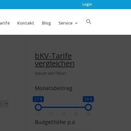
Login
arife
Kontakt
Blog
Service
bKV-Tarife
vergleichen
(Reset der Filter)
Monatsbeitrag
17 €
18 €
17
17
18
18
18
Budgethöhe p.a.